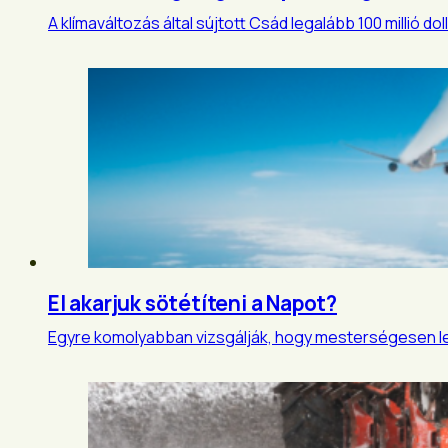
A klímaváltozás által sújtott Csád legalább 100 millió 
El akarjuk sötétíteni a Napot?
Egyre komolyabban vizsgálják, hogy mesterségesen leh