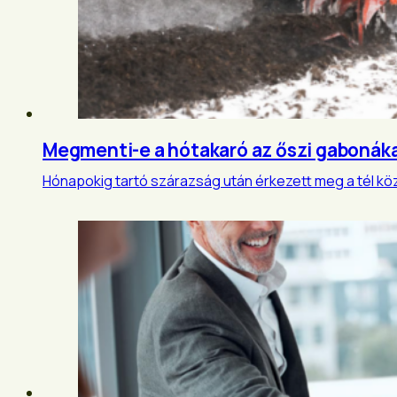
Megmenti-e a hótakaró az őszi gabonáka
Hónapokig tartó szárazság után érkezett meg a tél kö