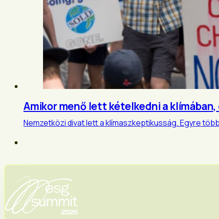
Amikor menő lett kételkedni a klímában
Nemzetközi divat lett a klímaszkeptikusság. Egyre töb