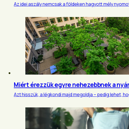
Az idei aszály nemcsak a földeken hagyott mély nyomot,
Miért érezzük egyre nehezebbnek a nyá
Azt hisszük, a légkondi majd megoldja – pedig lehet, 