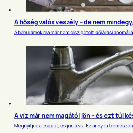
A hőség valós veszély – de nem mindegy
A hőhullámok ma már nem elszigetelt időjárási anomál
A víz már nem magától jön – és ezt túl k
Megnyitjuk a csapot, és jön a víz. Ez annyira természe