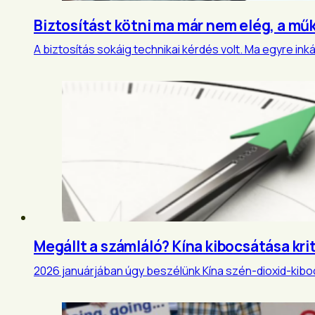
Biztosítást kötni ma már nem elég, a mű
A biztosítás sokáig technikai kérdés volt. Ma egyre i
Megállt a számláló? Kína kibocsátása kr
2026 januárjában úgy beszélünk Kína szén-dioxid-kiboc