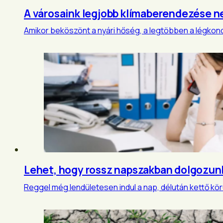
A városaink legjobb klímaberendezése n
Amikor beköszönt a nyári hőség, a legtöbben a légkond
Lehet, hogy rossz napszakban dolgozun
Reggel még lendületesen indul a nap, délután kettő kör