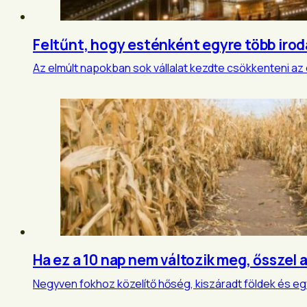
Feltűnt, hogy esténként egyre több irod
Az elmúlt napokban sok vállalat kezdte csökkenteni az 
Ha ez a 10 nap nem változik meg, ősszel
Negyven fokhoz közelítő hőség, kiszáradt földek és 