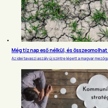
Még tíz nap eső nélkül, és összeomolhat
Az idei tavaszi aszály új szintre lépett a magyar mezőg