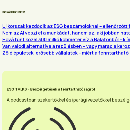
KORÁBBI CIKKEK
Új korszak kezdődik az ESG beszámolóknál – ellenőrzött
Nem az AI veszi el a munkádat, hanem az, aki jobban has
Hová tűnt közel 300 millió köbméter víz a Balatonból – k
Van valódi alternatíva a repülésben – vagy marad a keroz
Zöld épületek, erősebb vállalatok – miért a fenntartható 
ESG TALKS - Beszélgetések a fenntarthatóságról
A podcastban szakértőkkel és iparági vezetőkkel beszélgetü