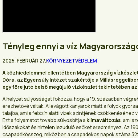
Tényleg ennyi a víz Magyarország
2025. FEBRUÁR 27.
KÖRNYEZETVÉDELEM
A közhiedelemmel ellentétben Magyarország vízkészle
Dóra, az Egyensúly Intézet szakértője a Millásreggeliben
egy főre jutó belső megújuló vízkészlet tekintetében az
A helyzet súlyosságát fokozza, hogy a 19. században végre
érezhetővé váltak. A levágott kanyarok miatt a folyók gyors
talajba, ami a felszín alatti vizek szintjének csökkenéséhez 
Ezt a folyamatot tovább súlyosbítja a
klímaváltozás
, ami 
időszakokat és hirtelen lezúduló esőket eredményez. Az 19
csapadékösszeg, miközben a csapadékos napok száma 32%-