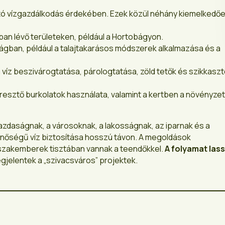
tható vízgazdálkodás érdekében. Ezek közül néhány kiemelkedő
nban lévő területeken, például a Hortobágyon.
ban, például a talajtakarásos módszerek alkalmazása és a
a víz beszivárogtatása, párologtatása, zöld tetők és szikkasz
resztő burkolatok használata, valamint a kertben a növényzet
daságnak, a városoknak, a lakosságnak, az iparnak és a
nőségű víz biztosítása hosszú távon. A megoldások
 szakemberek tisztában vannak a teendőkkel.
A folyamat lass
jelentek a „szivacsváros” projektek.