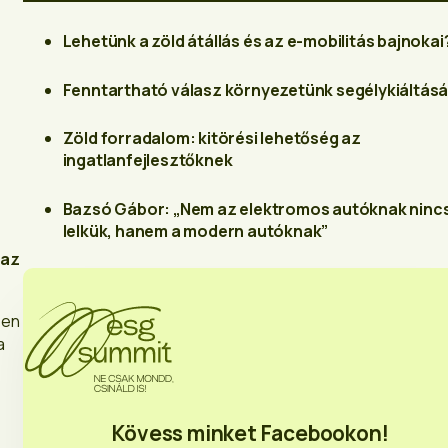
Lehetünk a zöld átállás és az e-mobilitás bajnokai
Fenntartható válasz környezetünk segélykiáltás
Zöld forradalom: kitörési lehetőség az
ingatlanfejlesztőknek
Bazsó Gábor: „Nem az elektromos autóknak ninc
lelkük, hanem a modern autóknak”
 az
sen
a
Kövess minket Facebookon!