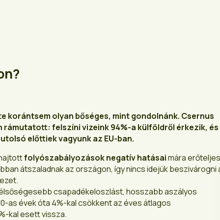
on?
te korántsem olyan bőséges, mint gondolnánk. Csernus
 rámutatott: felszíni vizeink 94%-a külföldről érkezik, és
 utolsó előttiek vagyunk az EU-ban.
hajtott
folyószabályozások negatív hatásai
mára erőtelje
abban átszaladnak az országon, így nincs idejük beszivárogni 
vezet.
szélsőségesebb csapadékeloszlást, hosszabb aszályos
00-as évek óta 4%-kal csökkent az éves átlagos
kal esett vissza.