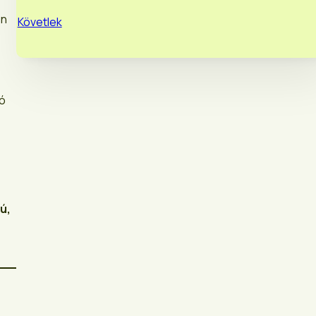
en
Követlek
tó
ú,