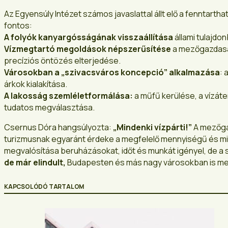
Az Egyensúly Intézet számos javaslattal állt elő a fenntar
fontos:
A folyók kanyargósságának visszaállítása
állami tulajdo
Vízmegtartó megoldások népszerűsítése
a mezőgazdaság
precíziós öntözés elterjedése.
Városokban a „szivacsváros koncepció” alkalmazása
: 
árkok kialakítása.
A lakosság szemléletformálása:
a műfű kerülése, a vízáte
tudatos megválasztása.
Csernus Dóra hangsúlyozta:
„Mindenki vízpárti!”
A mezőgaz
turizmusnak egyaránt érdeke a megfelelő mennyiségű és mi
megvalósítása beruházásokat, időt és munkát igényel, de a
de már elindult,
Budapesten és más nagy városokban is meg
KAPCSOLÓDÓ TARTALOM