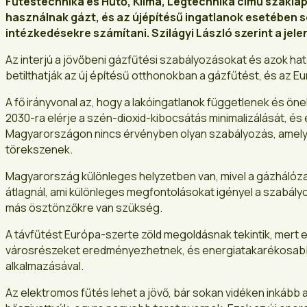
Fűtéstechnika és Hűtő, Klíma, Légtechnika című szakla
használnak gázt, és az újépítésű ingatlanok esetében s
intézkedésekre számítani. Szilágyi László szerint a jele
Az interjú a jövőbeni gázfűtési szabályozásokat és azok hat
betilthatják az új építésű otthonokban a gázfűtést, és az E
A fő irányvonal az, hogy a lakóingatlanok függetlenek és ön
2030-ra elérje a szén-dioxid-kibocsátás minimalizálását, é
Magyarországon nincs érvényben olyan szabályozás, amely ti
törekszenek.
Magyarország különleges helyzetben van, mivel a gázhálóz
átlagnál, ami különleges megfontolásokat igényel a szabály
más ösztönzőkre van szükség.
A távfűtést Európa-szerte zöld megoldásnak tekintik, mert e
városrészeket eredményezhetnek, és energiatakarékosabbak l
alkalmazásával.
Az elektromos fűtés lehet a jövő, bár sokan vidéken inkább