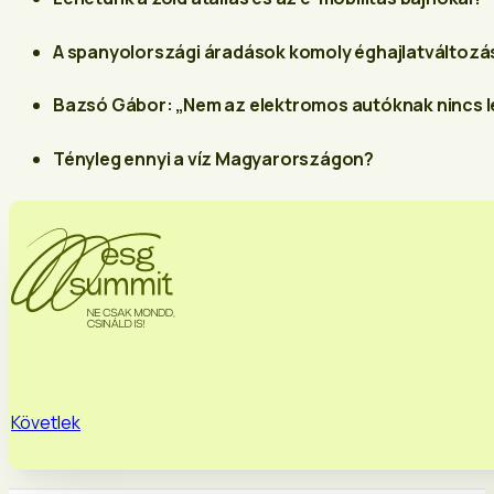
A spanyolországi áradások komoly éghajlatváltozá
Bazsó Gábor: „Nem az elektromos autóknak nincs l
Tényleg ennyi a víz Magyarországon?
Követlek