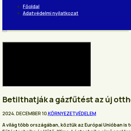
Főoldal
Adatvédelmi nyilatkozat
Betilthatják a gázfűtést az új ot
2024. DECEMBER 10.
KÖRNYEZETVÉDELEM
A világ több országában, köztük az Európai Unióban is 