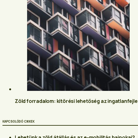
Zöld forradalom: kitörési lehetőség az ingatlanfej
KAPCSOLÓDÓ CIKKEK
Lehetünk a zöld átállás és az e-mobilitás bajnokai?