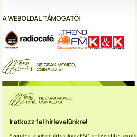
A WEBOLDAL TÁMOGATÓI
Iratkozz fel hírlevelünkre!
Szeretnél elsőként értesülni az ESG legfrissebb híreiről 