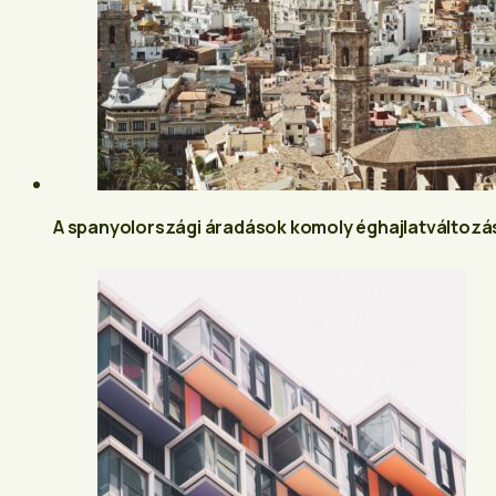
A spanyolországi áradások komoly éghajlatváltozá