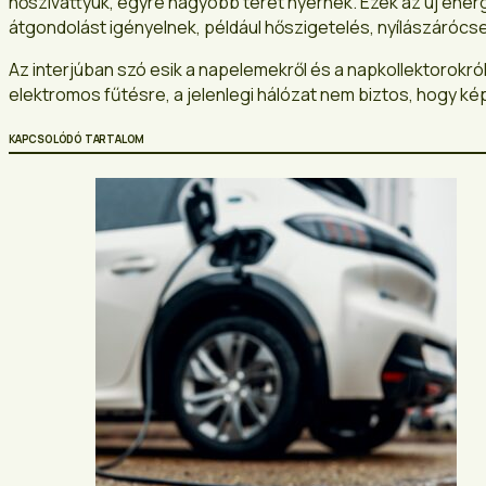
hőszivattyúk, egyre nagyobb teret nyernek. Ezek az új ene
átgondolást igényelnek, például hőszigetelés, nyílászárócse
Az interjúban szó esik a napelemekről és a napkollektorokról
elektromos fűtésre, a jelenlegi hálózat nem biztos, hogy ké
KAPCSOLÓDÓ TARTALOM