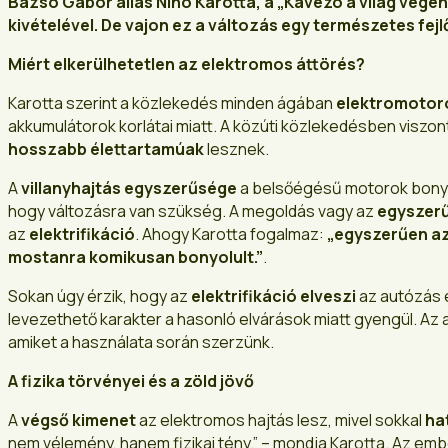
Bazsó Gábor alias Nino Karotta, a „Kávézó a világ végé
kivételével. De vajon ez a változás egy természetes f
Miért elkerülhetetlen az elektromos áttörés?
Karotta szerint a közlekedés minden ágában
elektromotor
akkumulátorok korlátai miatt. A közúti közlekedésben viszon
hosszabb élettartamúak
lesznek.
A
villanyhajtás egyszerűsége
a belsőégésű motorok bonyo
hogy változásra van szükség. A megoldás vagy az
egyszer
az
elektrifikáció
. Ahogy Karotta fogalmaz:
„egyszerűen az
mostanra komikusan bonyolult.”
.
Sokan úgy érzik, hogy az
elektrifikáció elveszi
az autózás 
levezethető karakter a hasonló elvárások miatt gyengül.
amiket a használata során szerzünk.
A fizika törvényei és a zöld jövő
A
végső kimenet
az elektromos hajtás lesz, mivel sokkal
ha
nem vélemény, hanem fizikai tény.” – mondja Karotta. Az e