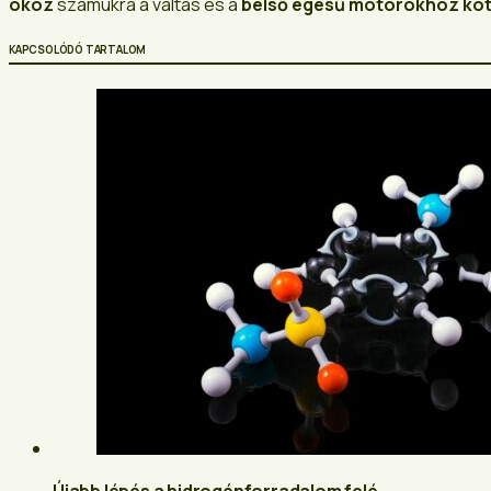
okoz
számukra a váltás és a
belső égésű motorokhoz kö
KAPCSOLÓDÓ TARTALOM