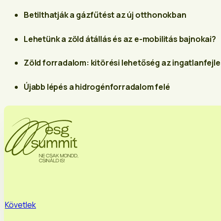
Betilthatják a gázfűtést az új otthonokban
Lehetünk a zöld átállás és az e-mobilitás bajnokai?
Zöld forradalom: kitörési lehetőség az ingatlanfej
Újabb lépés a hidrogénforradalom felé
Követlek