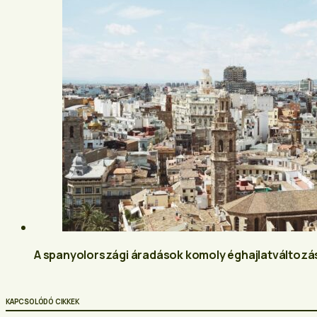
A spanyolországi áradások komoly éghajlatváltozá
KAPCSOLÓDÓ CIKKEK