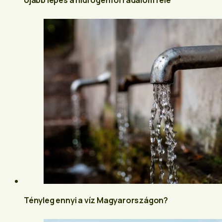
Újabb lépés a hidrogénforradalom felé
Tényleg ennyi a víz Magyarországon?