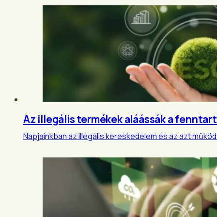
Az illegális termékek aláássák a fennta
Napjainkban az illegális kereskedelem és az azt működt