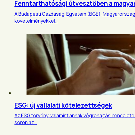
Fenntarthatósági útvesztőben a magyar 
A Budapesti Gazdasági Egyetem (BGE), Magyarország l
követelményekkel…
ESG: új vállalati kötelezettségek
Az ESG törvény, valamint annak végrehajtási rendelete 
soron az…