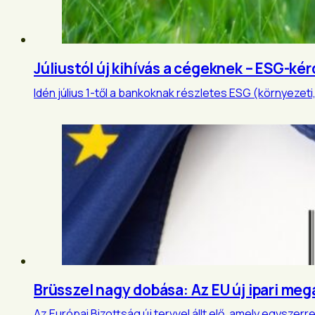
Júliustól új kihívás a cégeknek – ESG-kér
Idén július 1-től a bankoknak részletes ESG (környezeti, 
Brüsszel nagy dobása: Az EU új ipari m
Az Európai Bizottság új tervvel állt elő, amely egysze