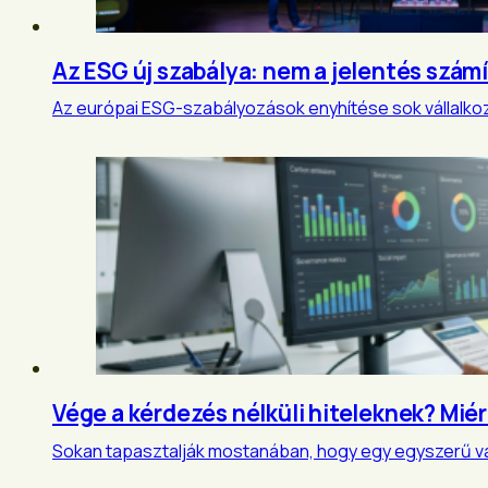
Az ESG új szabálya: nem a jelentés szám
Az európai ESG-szabályozások enyhítése sok vállalkozá
Vége a kérdezés nélküli hiteleknek? Mi
Sokan tapasztalják mostanában, hogy egy egyszerű vál