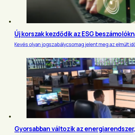
Új korszak kezdődik az ESG beszámolókn
Kevés olyan jogszabálycsomag jelent meg az elmúlt idő
Gyorsabban változik az energiarendszer,