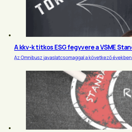
A kkv-k titkos ESG fegyvere a VSME Sta
Az Omnibusz javaslatcsomaggal a következő években so