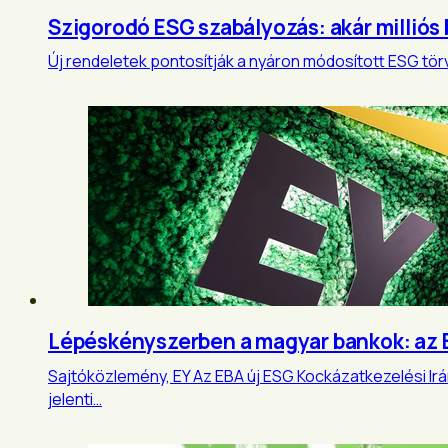
Szigorodó ESG szabályozás: akár milliós
Új rendeletek pontosítják a nyáron módosított ESG tö
Lépéskényszerben a magyar bankok: az E
Sajtóközlemény, EY Az EBA új ESG Kockázatkezelési Ir
jelenti…