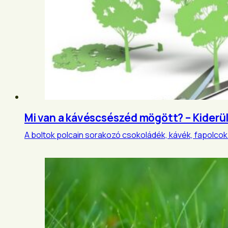
Mi van a kávéscsészéd mögött? – Kiderül,
A boltok polcain sorakozó csokoládék, kávék, fapolcok