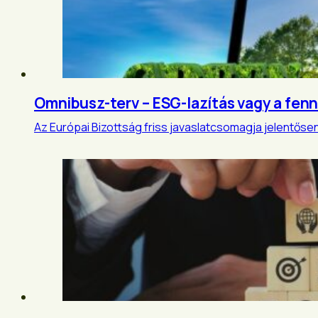
Omnibusz-terv – ESG-lazítás vagy a fen
Az Európai Bizottság friss javaslatcsomagja jelentősen