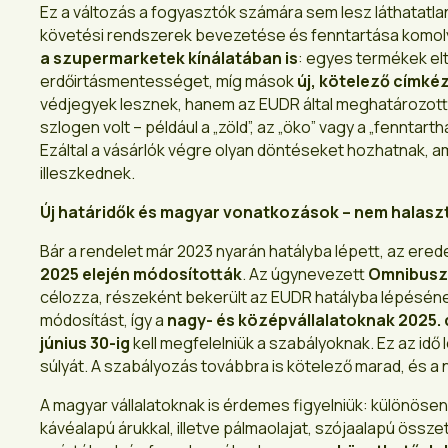
Ez a változás a fogyasztók számára sem lesz láthatatl
követési rendszerek bevezetése és fenntartása komoly
a szupermarketek kínálatában is
: egyes termékek elt
erdőirtásmentességet, míg mások
új, kötelező címké
védjegyek lesznek, hanem az EUDR által meghatározott, 
szlogen volt – például a „zöld”, az „öko” vagy a „fenntart
Ezáltal a vásárlók végre olyan döntéseket hozhatnak, 
illeszkednek.
Új határidők és magyar vonatkozások – nem halaszt
Bár a rendelet már 2023 nyarán hatályba lépett, az erede
2025 elején módosították
. Az úgynevezett
Omnibusz
célozza, részeként bekerült az EUDR hatályba lépéséne
módosítást, így a
nagy- és középvállalatoknak 2025.
június 30-ig
kell megfelelniük a szabályoknak. Ez az id
súlyát. A szabályozás továbbra is kötelező marad, és 
A magyar vállalatoknak is érdemes figyelniük: különösen 
kávéalapú árukkal, illetve pálmaolajat, szójaalapú össz