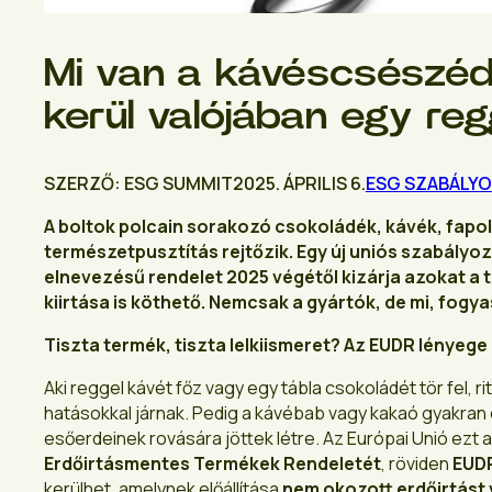
Mi van a kávéscsészéd 
kerül valójában egy regg
SZERZŐ: ESG SUMMIT
2025. ÁPRILIS 6.
ESG SZABÁLY
A boltok polcain sorakozó csokoládék, kávék, fapol
természetpusztítás rejtőzik. Egy új uniós szabályo
elnevezésű rendelet 2025 végétől kizárja azokat a 
kiirtása is köthető. Nemcsak a gyártók, de mi, fog
Tiszta termék, tiszta lelkiismeret? Az EUDR lényege 
Aki reggel kávét főz vagy egy tábla csokoládét tör fel, ri
hatásokkal járnak. Pedig a kávébab vagy kakaó gyakran o
esőerdeinek rovására jöttek létre. Az Európai Unió ezt 
Erdőirtásmentes Termékek Rendeletét
, röviden
EUD
kerülhet, amelynek előállítása
nem okozott erdőirtást