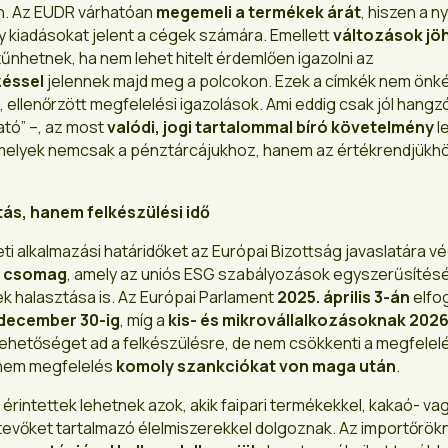
an. Az EUDR várhatóan
megemeli a termékek árát
, hiszen a 
 kiadásokat jelent a cégek számára. Emellett
változások jö
űnhetnek, ha nem lehet hitelt érdemlően igazolni az
zéssel
jelennek majd meg a polcokon. Ezek a címkék nem önk
ellenőrzött megfelelési igazolások. Ami eddig csak jól hangz
ható” –, az most
valódi, jogi tartalommal bíró követelmény
l
amelyek nemcsak a pénztárcájukhoz, hanem az értékrendjükhö
ás, hanem felkészülési idő
ti alkalmazási határidőket az Európai Bizottság javaslatára vé
 csomag
, amely az uniós ESG szabályozások egyszerűsítés
k halasztása is. Az Európai Parlament
2025. április 3-án
elfo
 december 30-ig
, míg a
kis- és mikrovállalkozásoknak 2026
ő lehetőséget ad a felkészülésre, de nem csökkenti a megfelel
a nem megfelelés
komoly szankciókat von maga után
.
érintettek lehetnek azok, akik faipari termékekkel, kakaó- va
etevőket tartalmazó élelmiszerekkel dolgoznak. Az importőrök