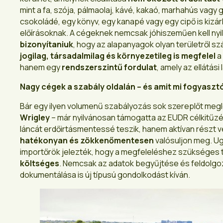
mint a fa, szója, pálmaolaj, kávé, kakaó, marhahús vagy 
csokoládé, egy könyv, egy kanapé vagy egy cipő is kizárha
előírásoknak. A cégeknek nemcsak jóhiszeműen kell nyi
bizonyítaniuk
, hogy az alapanyagok olyan területről s
jogilag, társadalmilag és környezetileg is megfelel
a
hanem egy
rendszerszintű fordulat
, amely az ellátás
Nagy cégek a szabály oldalán – és amit mi fogyasz
Bár egy ilyen volumenű szabályozás sok szereplőt megle
Wrigley
– már nyilvánosan támogatta az EUDR célkitűzése
láncát erdőirtásmentessé teszik, hanem aktívan részt 
hatékonyan és zökkenőmentesen
valósuljon meg. Ug
importőrök jelezték, hogy a megfeleléshez szükséges te
költséges
. Nemcsak az adatok begyűjtése és feldolgoz
dokumentálása is új típusú gondolkodást kíván.