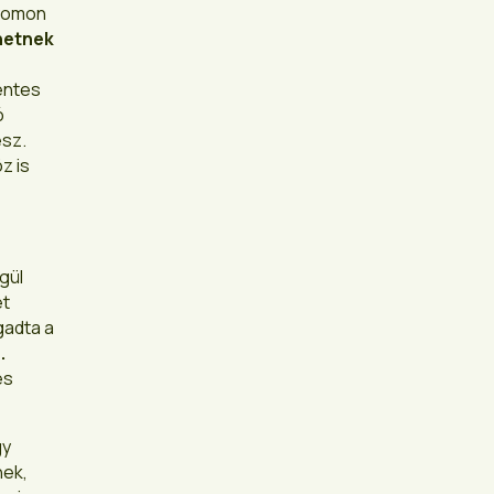
nyomon
hetnek
éntes
ó
esz.
z is
gül
ét
gadta a
.
és
gy
nek,