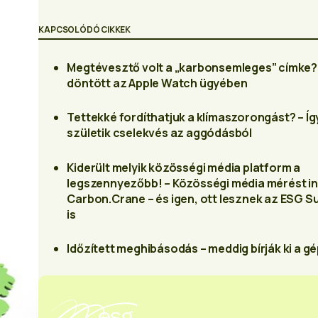
KAPCSOLÓDÓ CIKKEK
Megtévesztő volt a „karbonsemleges” címke?
döntött az Apple Watch ügyében
Tettekké fordíthatjuk a klímaszorongást? – Íg
születik cselekvés az aggódásból
Kiderült melyik közösségi média platform a
legszennyezőbb! – Közösségi média mérést in
Carbon.Crane – és igen, ott lesznek az ESG 
is
Időzített meghibásodás – meddig bírják ki a g