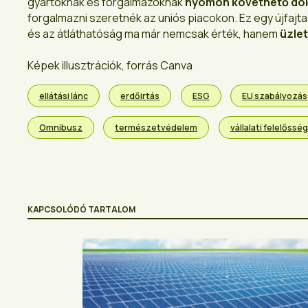
gyártóknak és forgalmazóknak
nyomon követhető dok
forgalmazni szeretnék az uniós piacokon. Ez egy újfajta
és az átláthatóság ma már nemcsak érték, hanem
üzlet
Képek illusztrációk, forrás Canva
ellátási lánc
erdőirtás
ESG
EU szabályozás
Omnibusz
természetvédelem
vállalati felelősség
KAPCSOLÓDÓ TARTALOM