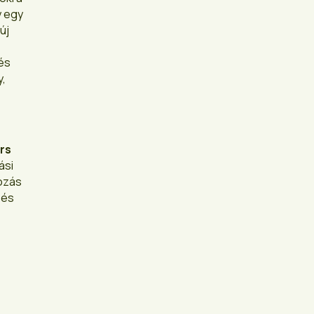
y egy
új
lés
y,
ars
ási
yozás
 és