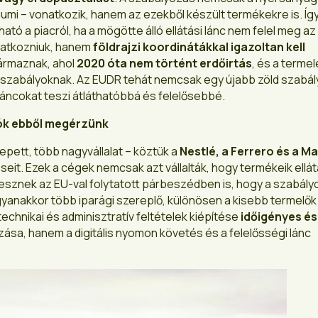
gumi – vonatkozik, hanem az ezekből készült termékekre is. Íg
tó a piacról, ha a mögötte álló ellátási lánc nem felel meg az 
latkozniuk, hanem
földrajzi koordinátákkal igazoltan kell
zármaznak, ahol
2020 óta nem történt erdőirtás
, és a terme
 szabályoknak. Az EUDR tehát nemcsak egy újabb zöld szabál
i láncokat teszi átláthatóbbá és felelősebbé.
tók ebből megérzünk
pett, több nagyvállalat – köztük a
Nestlé, a Ferrero és a M
it. Ezek a cégek nemcsak azt vállalták, hogy termékeik ellát
vesznek az EU-val folytatott párbeszédben is, hogy a szabál
yanakkor több iparági szereplő, különösen a kisebb termelők
chnikai és adminisztratív feltételek kiépítése
időigényes és
ása, hanem a digitális nyomon követés és a felelősségi lánc