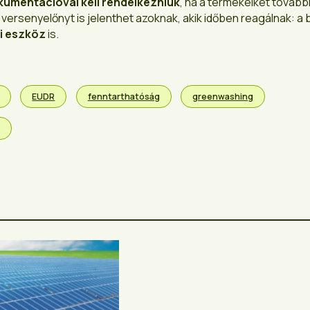
umentációval kell rendelkezniük
, ha a termékeiket továbbr
 versenyelőnyt is jelenthet azoknak, akik időben reagálnak: a 
i eszköz
is.
EUDR
fenntarthatóság
greenwashing