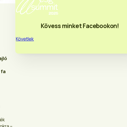
Kövess minket Facebookon!
Követlek
ajló
 fa
i
mék
okra –