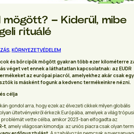
mögött? – Kiderül, mibe
eli rituálé
OZÁS
,
KÖRNYEZETVÉDELEM
cok és bőrcipők mögött gyakran több ezer kilométerre z
zás véget vet ennek a láthatatlan kapcsolatnak: az EUDR
termékeket az európai piacról, amelyekhez akár csak egy
yasztók is másként fogunk a kedvenc termékeinkre nézni.
és célja
tkán gondol arra, hogy ezek az élvezeti cikkek milyen globális
lyan ültetvényekről érkezik Európába, amelyek a világ trópus
a problémát vette célba, amikor 2023-ban elfogadta az
R-t
, amely világosan kimondja: az uniós piacra csak olyan ter
 vagy erdőpusztulást
. A szabályozás nemcsak a nyersanyag