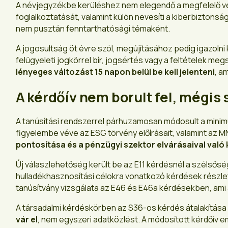
A névjegyzékbe kerüléshez nem elegendő a megfelelő vé
foglalkoztatását, valamint külön nevesíti a kiberbizton
nem pusztán fenntarthatósági témaként.
A jogosultság öt évre szól, megújításához pedig igazoln
felügyeleti jogkörrel bír, jogsértés vagy a feltételek 
lényeges változást 15 napon belül be kell jelenteni
, a
A kérdőív nem borult fel, mégis
A tanúsítási rendszerrel párhuzamosan módosult a min
figyelembe véve az ESG törvény előírásait, valamint az 
pontosítása és a pénzügyi szektor elvárásaival való 
Új válaszlehetőség került be az E11 kérdésnél a szélső
hulladékhasznosítási célokra vonatkozó kérdések részl
tanúsítvány vizsgálata az E46 és E46a kérdésekben, ami 
A társadalmi kérdéskörben az S36-os kérdés átalakítása k
vár el
, nem egyszeri adatközlést. A módosított kérdőív em