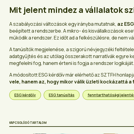
Mit jelent mindez a vállalatok sz
A szabályozási változások egy irányba mutatnak,
az ESG
beépített a rendszerbe. A mikro- és kisvállalkozások es
működik a rendszer. Ez időt ad a felkészülésre, de nem vá
A tanúsítók megjelenése, a szigorú névjegyzéki feltételek
adatgyűjtés és az utólag összerakott narratívák egyre ke
megfelelni fog, hanem érteni is fogja a rendszer logikáját
A módosított ESG kérdőív már elérhető az SZTFH honlapján
vele, hanem az, hogy mikor válik üzleti kockázattá a 
ESG kérdőív
ESG tanúsítás
fenntarthatósági jelenté
KAPCSOLÓDÓ TARTALOM