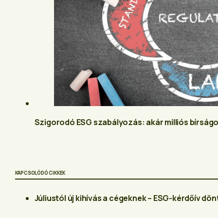
Szigorodó ESG szabályozás: akár milliós bírság
KAPCSOLÓDÓ CIKKEK
Júliustól új kihívás a cégeknek – ESG-kérdőív dönt