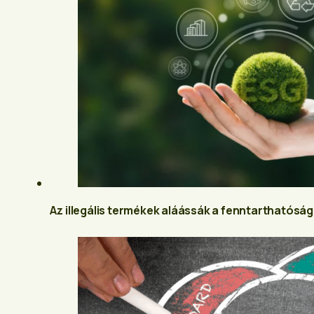
Az illegális termékek aláássák a fenntarthatósá