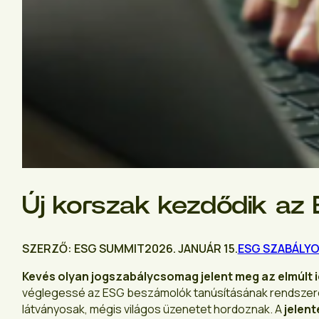
Új korszak kezdődik az 
SZERZŐ: ESG SUMMIT
2026. JANUÁR 15.
ESG SZABÁLY
Kevés olyan jogszabálycsomag jelent meg az elmúlt i
véglegessé az ESG beszámolók tanúsításának rendszere,
látványosak, mégis világos üzenetet hordoznak. A
jelent