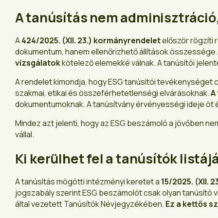
A tanúsítás nem adminisztráció
A
424/2025. (XII. 23.) kormányrendelet
először rögzíti 
dokumentum, hanem ellenőrizhető állítások összessége.
vizsgálatok
kötelező elemekké válnak. A tanúsítói jele
A rendelet kimondja, hogy ESG tanúsítói tevékenységet 
szakmai, etikai és összeférhetetlenségi elvárásoknak.
A 
dokumentumoknak. A tanúsítvány érvényességi ideje öt év,
Mindez azt jelenti, hogy az ESG beszámoló a jövőben n
vállal.
Ki kerülhet fel a tanúsítók list
A tanúsítás mögötti intézményi keretet a
15/2025. (XII. 
jogszabály szerint ESG beszámolót csak olyan tanúsító 
által vezetett Tanúsítók Névjegyzékében.
Ez a kettős s