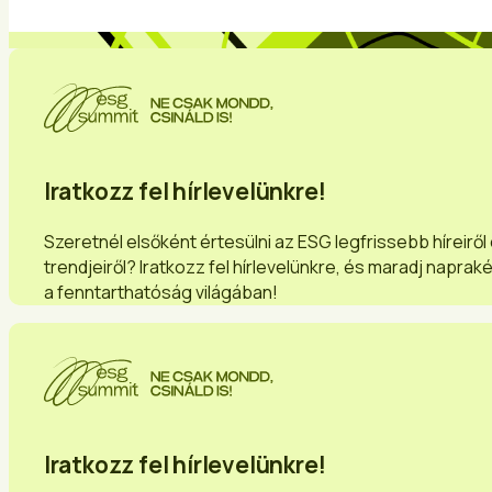
Iratkozz fel hírlevelünkre!
Szeretnél elsőként értesülni az ESG legfrissebb híreiről
trendjeiről? Iratkozz fel hírlevelünkre, és maradj naprak
a fenntarthatóság világában!
Iratkozz fel hírlevelünkre!