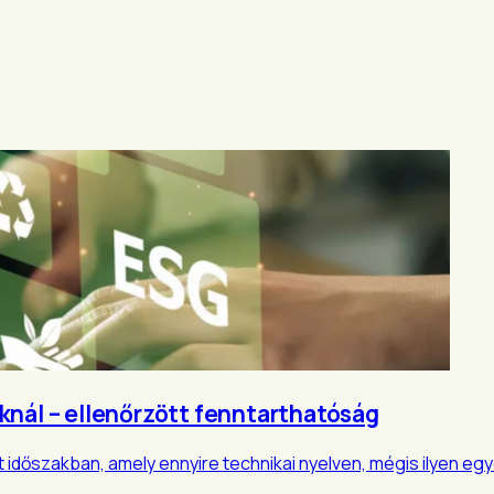
knál – ellenőrzött fenntarthatóság
 időszakban, amely ennyire technikai nyelven, mégis ilyen eg