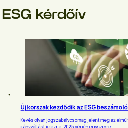
ESG kérdőív
Új korszak kezdődik az ESG beszámoló
Kevés olyan jogszabálycsomag jelent meg az elmúlt
irányváltást jelezne. 2025 végén egyszerre…