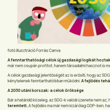
fotó illusztráció Forrás Canva
A fenntarthatósági célok új gazdasági logikát hoztak
már nem csupán profitot, hanem társadalmi hasznot is mé
A célok gazdasági jelentőségét az is erősíti, hogy az SDG
kénytelenek fenntarthatóbban működni.
A fejlődés teh
A 2030 utáni korszak: a célok öröksége
Bár a határidő közeleg, az SDG-k valódi üzenete nem az, h
teremtett.
A fejlődés ma már nem kizárólag GDP-ben, h