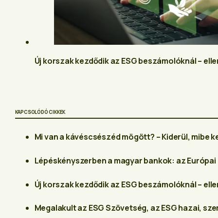
Új korszak kezdődik az ESG beszámolóknál – ell
KAPCSOLÓDÓ CIKKEK
Mi van a kávéscsészéd mögött? – Kiderül, mibe ker
Lépéskényszerben a magyar bankok: az Európai B
Új korszak kezdődik az ESG beszámolóknál – ell
Megalakult az ESG Szövetség, az ESG hazai, sze