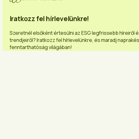
Iratkozz fel hírlevelünkre!
Szeretnél elsőként értesülni az ESG legfrissebb híreiről 
trendjeiről? Iratkozz fel hírlevelünkre, és maradj napraké
fenntarthatóság világában!