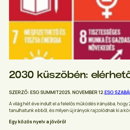
2030 küszöbén: elérhető
SZERZŐ: ESG SUMMIT
2025. NOVEMBER 12.
ESG SZABÁ
A világ hét éve indult el a felelős működés irányába, ho
tanulhatunk ebből, és milyen új irányok rajzolódnak ki a
Egy közös nyelv a jövőről