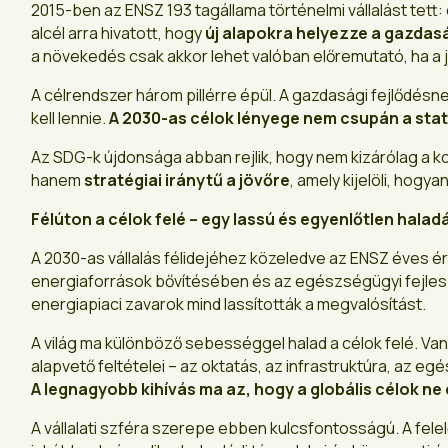
2015-ben az ENSZ 193 tagállama történelmi vállalást tett:
alcél arra hivatott, hogy
új alapokra helyezze a gazdasá
a növekedés csak akkor lehet valóban előremutató, ha a
A célrendszer három pillérre épül. A gazdasági fejlődé
kell lennie.
A 2030-as célok lényege nem csupán a stati
Az SDG-k újdonsága abban rejlik, hogy nem kizárólag a ko
hanem
stratégiai iránytű a jövőre
, amely kijelöli, hog
Félúton a célok felé – egy lassú és egyenlőtlen halad
A 2030-as vállalás félidejéhez közeledve az ENSZ éves é
energiaforrások bővítésében és az egészségügyi fejle
energiapiaci zavarok mind lassították a megvalósítást.
A világ ma különböző sebességgel halad a célok felé. Va
alapvető feltételei – az oktatás, az infrastruktúra, az e
A legnagyobb kihívás ma az, hogy a globális célok 
A vállalati szféra szerepe ebben kulcsfontosságú. A fele