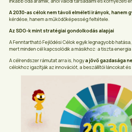
inkább oda áramlik, ahol valódi társadalmi és környezeti é
A 2030-as célok nem távoli elméleti irányok, hanem g
kérdése, hanem a működőképesség feltétele.
Az SDG-k mint stratégiai gondolkodás alapjai
A Fenntartható Fejlődési Célok egyik legnagyobb hatása,
mert minden cél kapcsolódik a másikhoz: a tiszta energia 
A célrendszer rámutat arra is, hogy
a jövő gazdasága n
célokhoz igazítják az innovációt, a beszállítói láncokat 