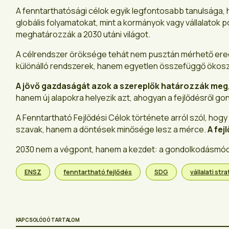
A fenntarthatósági célok egyik legfontosabb tanulsága,
globális folyamatokat, mint a kormányok vagy vállalatok p
meghatározzák a 2030 utáni világot.
A célrendszer öröksége tehát nem pusztán mérhető e
különálló rendszerek, hanem egyetlen összefüggő ökosz
A jövő gazdaságát azok a szereplők határozzák meg,
hanem új alapokra helyezik azt, ahogyan a fejlődésről go
A Fenntartható Fejlődési Célok története arról szól, ho
szavak, hanem a döntések minősége lesz a mérce.
A fej
2030 nem a végpont, hanem a kezdet: a gondolkodásmód,
ENSZ
fenntartható fejlődés
SDG
vállalati str
KAPCSOLÓDÓ TARTALOM