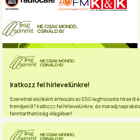
Iratkozz fel hírlevelünkre!
Szeretnél elsőként értesülni az ESG legfrissebb híreiről 
trendjeiről? Iratkozz fel hírlevelünkre, és maradj napraké
fenntarthatóság világában!