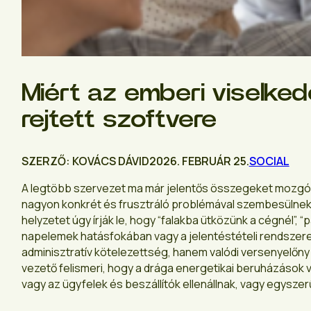
Miért az emberi viselke
rejtett szoftvere
SZERZŐ: KOVÁCS DÁVID
2026. FEBRUÁR 25.
SOCIAL
A legtöbb szervezet ma már jelentős összegeket mozgósí
nagyon konkrét és frusztráló problémával szembesülnek: 
helyzetet úgy írják le, hogy “falakba ütközünk a cégnél”, “
napelemek hatásfokában vagy a jelentéstételi rendszerek
adminisztratív kötelezettség, hanem valódi versenyelőny l
vezető felismeri, hogy a drága energetikai beruházások 
vagy az ügyfelek és beszállítók ellenállnak, vagy egysz