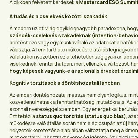
A cikkben felvetett kérdések a
Mastercard ESG Summit
A tudás és a cselekvés közötti szakadék
A modern üzleti világ egyik legnagyobb paradoxona, hogy
szánd
é
k-cselekv
é
s szakad
é
knak (intention-behavio
döntéshozó vagy egy munkavállaló az adatokat a hatékon
választja. A fenntartható működésre átállás legnagyobb k
vállalati környezetben ez a tehetetlenség gyakran abban 
viselkednek fenntarthatóan, mert ellenzik a változást,
hogy k
é
pesek vagyunk-e a racionális
é
rveket
é
rzelm
Kognit
ív torzítások a d
ö
nt
é
shozatali láncban
Az emberi döntéshozatal messze nem olyan logikus, mint a
közvetlenül hatnak a fenntarthatósági mutatókra is. Az eg
azonnali nyereséggel szemben. Egy energetikai beruházá
Ezt tetézi a
status quo torzítás (status quo bias)
, aza
működésre való átállás során nem elég csupán az új irányo
helyzetek keretezése alapjaiban változtatja meg a kimen
mint egy távoli, absztrakt nyereség ígérete. Az üzleti ve