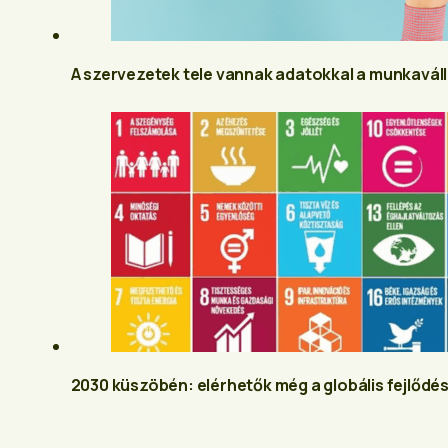
A szervezetek tele vannak adatokkal a munkaváll
2030 küszöbén: elérhetők még a globális fejlődés