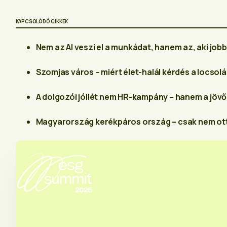
KAPCSOLÓDÓ CIKKEK
Nem az AI veszi el a munkádat, hanem az, aki job
Szomjas város – miért élet-halál kérdés a locsol
A dolgozói jóllét nem HR-kampány – hanem a jöv
Magyarország kerékpáros ország – csak nem ott