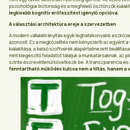
pszichológiai biztonság és a megfelelő ösztönzők kialakí
legkisebb kognitív erőfeszít
é
st ig
é
nyl
ő
opció
vá.
A választási architektúra ereje a szervezetben
A modern vállalatirányítás egyik leghatékonyabb eszköze 
azonosít. Ez a megközelítés nem kényszeríti az egyént a
kialakítása, a belső szoftverek alapértelmezett beállítás
mint kiegészítő feladatot tálaljuk a munkatársaknak, az pl
szinte észrevétlenül következik be. A transzparencia és 
fenntartható műk
ö
d
é
s kulcsa nem a tiltás, hanem a 