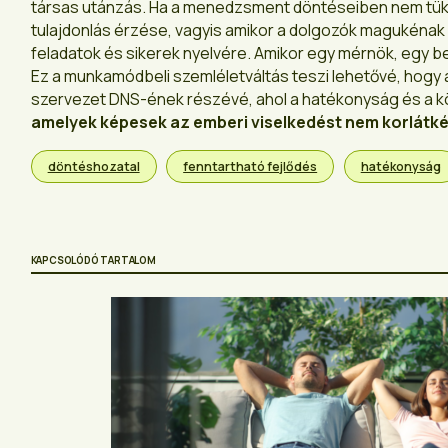
társas utánzás. Ha a menedzsment döntéseiben nem tükröz
tulajdonlás érzése, vagyis amikor a dolgozók magukénak é
feladatok és sikerek nyelvére. Amikor egy mérnök, egy b
Ez a munkamódbeli szemléletváltás teszi lehetővé, hogy 
szervezet DNS-ének részévé, ahol a hatékonyság és a 
amelyek k
é
pesek az emberi viselked
é
st nem korlátk
döntéshozatal
fenntartható fejlődés
hatékonyság
KAPCSOLÓDÓ TARTALOM