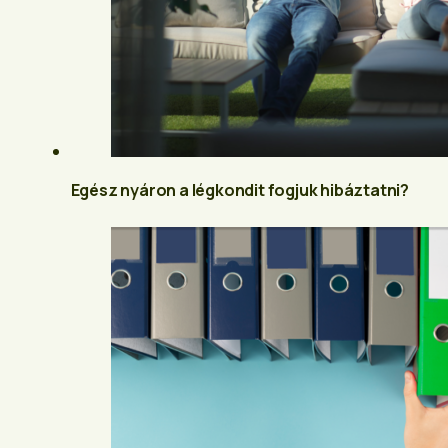
Egész nyáron a légkondit fogjuk hibáztatni?