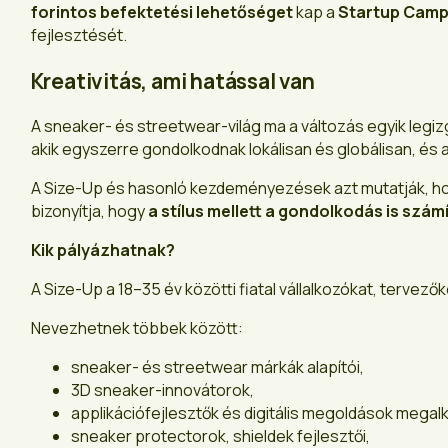
forintos befektetési lehetőséget
kap a
Startup Cam
fejlesztését.
Kreativitás, ami hatással van
A sneaker- és streetwear-világ ma a változás egyik leg
akik egyszerre gondolkodnak lokálisan és globálisan, és 
A Size-Up és hasonló kezdeményezések azt mutatják, hogy 
bizonyítja, hogy
a stílus mellett a gondolkodás is számí
Kik pályázhatnak?
A Size-Up a 18–35 év közötti fiatal vállalkozókat, tervező
Nevezhetnek többek között:
sneaker- és streetwear márkák alapítói,
3D sneaker-innovátorok,
applikációfejlesztők és digitális megoldások megalk
sneaker protectorok, shieldek fejlesztői,