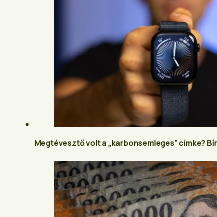
Megtévesztő volt a „karbonsemleges” címke? Bí