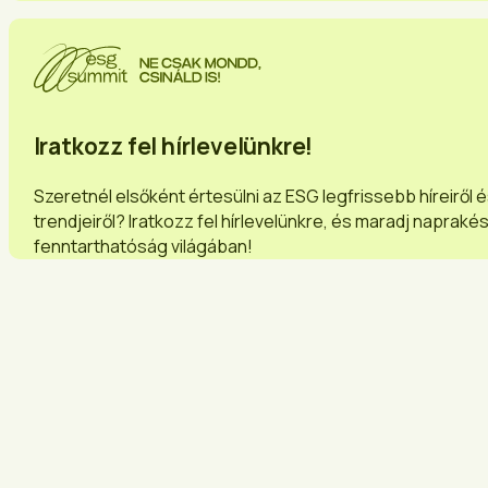
Iratkozz fel hírlevelünkre!
Szeretnél elsőként értesülni az ESG legfrissebb híreiről 
trendjeiről? Iratkozz fel hírlevelünkre, és maradj napraké
fenntarthatóság világában!