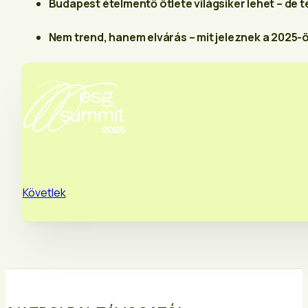
Budapest ételmentő ötlete világsiker lehet – de 
Nem trend, hanem elvárás – mit jeleznek a 2025-
Követlek