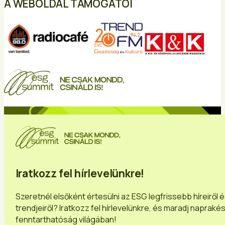
A WEBOLDAL TÁMOGATÓI
Iratkozz fel hírlevelünkre!
Szeretnél elsőként értesülni az ESG legfrissebb híreiről 
trendjeiről? Iratkozz fel hírlevelünkre, és maradj napraké
fenntarthatóság világában!