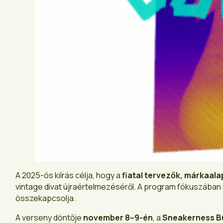
A 2025-ös kiírás célja, hogy a
fiatal tervezők, márkaalap
vintage divat újraértelmezéséről. A program fókuszában a
összekapcsolja.
A verseny döntője
november 8–9-én
, a
Sneakerness B