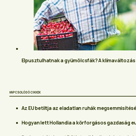
Elpusztulhatnak a gyümölcsfák? A klímaváltozás
KAPCSOLÓDÓ CIKKEK
Az EU betiltja az eladatlan ruhák megsemmisítését
Hogyan lett Hollandia a körforgásos gazdaság e