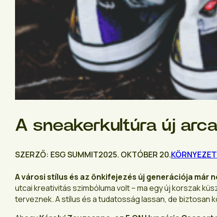
A sneakerkultúra új arcai
SZERZŐ: ESG SUMMIT
2025. OKTÓBER 20.
KÖRNYEZET
A városi stílus és az önkifejezés új generációja már
utcai kreativitás szimbóluma volt – ma egy új korszak küs
terveznek. A stílus és a tudatosság lassan, de biztosan k