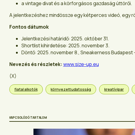
a vintage divat és a körforgásos gazdaság úttörői.
A jelentkezéshez mindössze egy kétperces videó, egy röv
Fontos dátumok
Jelentkezési határidő: 2025. október 31.
Shortlist kihirdetése: 2025. november 3.
Döntő: 2025. november 8., Sneakerness Budapest –
Nevezés és részletek:
www.size-up.eu
(X)
fiatal alkotók
környezettudatosság
kreatívipar
KAPCSOLÓDÓ TARTALOM