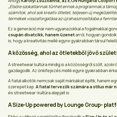
Ahogy
Károlyi Zsuzsanna, az E.ON Hungária Csoport 
„Elsőre szokatlannak tűnhet ennek a programnak a támogat
számítok, ahol sok kreatív ötletet, teljesen új megközelíté
termékek visszaforgatása az újrahasznosításba a fenntart
Ez a generáció már nem ugyanazokkal a fogalmakkal gond
csupán divatcikk, hanem üzenet
arról, hogyan gondolko
is, hogy a kreativitás mellé egyre gyakrabban társul fele
A közösség, ahol az ötletekből jövő szület
A streetwear kultúra mindig is a közösségről szólt, azokr
gazdagodik. Az önkifejezés mellé egyre gyakrabban érkez
A fiatal alkotók nemcsak saját márkáikat építik, hanem eg
szerepet kap.
A fiatal tervezők számára a stílus már 
és streetwear-kultúra alapjait is.
A Size-Up powered by Lounge Group- plat
Ebbe a változó szemléletbe illeszkedik a
Size-Up és a L