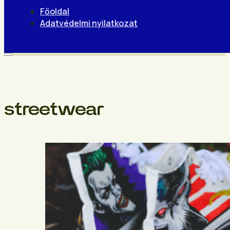
Főoldal
Adatvédelmi nyilatkozat
streetwear