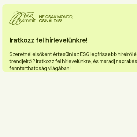
Iratkozz fel hírlevelünkre!
Szeretnél elsőként értesülni az ESG legfrissebb híreiről 
trendjeiről? Iratkozz fel hírlevelünkre, és maradj napraké
fenntarthatóság világában!