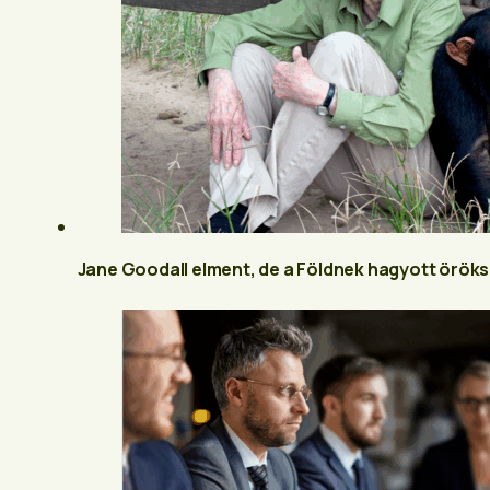
Jane Goodall elment, de a Földnek hagyott öröks