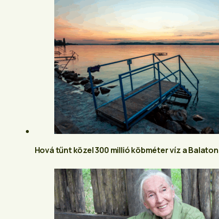
Hová tűnt közel 300 millió köbméter víz a Balaton