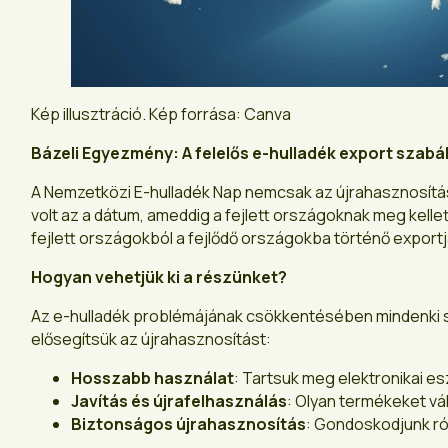
Kép illusztráció. Kép forrása: Canva
Bázeli Egyezmény: A felelős e-hulladék export szab
A Nemzetközi E-hulladék Nap nemcsak az újrahasznosításr
volt az a dátum, ameddig a fejlett országoknak meg kell
fejlett országokból a fejlődő országokba történő exportját
Hogyan vehetjük ki a részünket?
Az e-hulladék problémájának csökkentésében mindenki sz
elősegítsük az újrahasznosítást:
Hosszabb használat
: Tartsuk meg elektronikai e
Javítás és újrafelhasználás
: Olyan termékeket vá
Biztonságos újrahasznosítás
: Gondoskodjunk ró