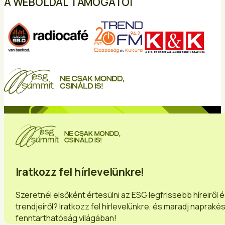
A WEBOLDAL TÁMOGATÓI
Iratkozz fel hírlevelünkre!
Szeretnél elsőként értesülni az ESG legfrissebb híreiről 
trendjeiről? Iratkozz fel hírlevelünkre, és maradj napraké
fenntarthatóság világában!