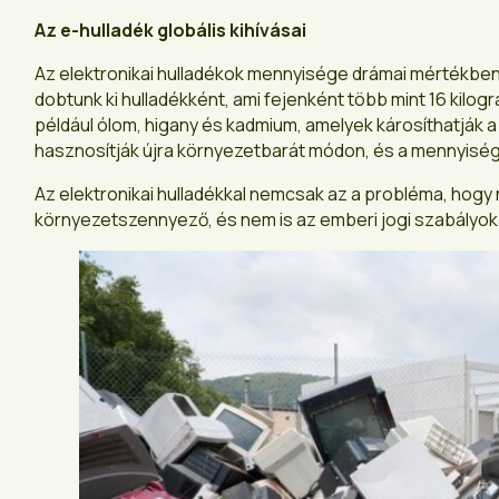
Az e-hulladék globális kihívásai
Az elektronikai hulladékok mennyisége drámai mértékben n
dobtunk ki hulladékként, ami fejenként több mint 16 kilo
például ólom, higany és kadmium, amelyek károsíthatják a
hasznosítják újra környezetbarát módon, és a mennyisége
Az elektronikai hulladékkal nemcsak az a probléma, hogy
környezetszennyező, és nem is az emberi jogi szabályokat