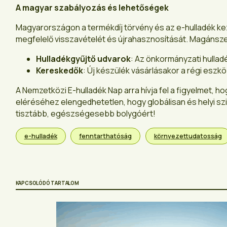
A magyar szabályozás és lehetőségek
Magyarországon a termékdíj törvény és az e-hulladék kez
megfelelő visszavételét és újrahasznosítását. Magánsze
Hulladékgyűjtő udvarok
: Az önkormányzati hullad
Kereskedők
: Új készülék vásárlásakor a régi esz
A Nemzetközi E-hulladék Nap arra hívja fel a figyelmet,
eléréséhez elengedhetetlen, hogy globálisan és helyi sz
tisztább, egészségesebb bolygóért!
e-hulladék
fenntarthatóság
környezettudatosság
KAPCSOLÓDÓ TARTALOM