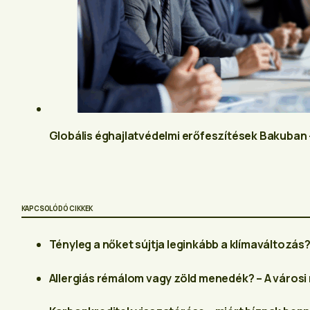
Globális éghajlatvédelmi erőfeszítések Bakuban –
KAPCSOLÓDÓ CIKKEK
Tényleg a nőket sújtja leginkább a klímaváltozás
Allergiás rémálom vagy zöld menedék? – A város