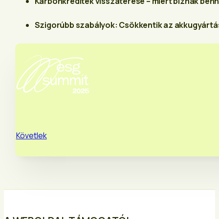
Karbonkreditek visszatérése – miért bíznak bennü
Szigorúbb szabályok: Csökkentik az akkugyártá
Követlek