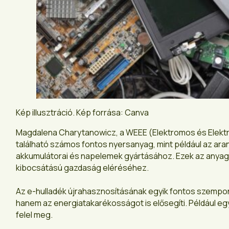
Kép illusztráció. Kép forrása: Canva
Magdalena Charytanowicz, a WEEE (Elektromos és Elektron
található számos fontos nyersanyag, mint például az arany
akkumulátorai és napelemek gyártásához. Ezek az anyagok
kibocsátású gazdaság eléréséhez.
Az e-hulladék újrahasznosításának egyik fontos szempo
hanem az energiatakarékosságot is elősegíti. Például eg
felel meg.