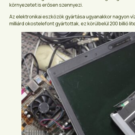
környezetet is erősen szennyezi.
Az elektronikai eszközök gyártása ugyanakkor nagyon vízi
milliárd okostelefont gyártottak, ez körülbelül 200 billió