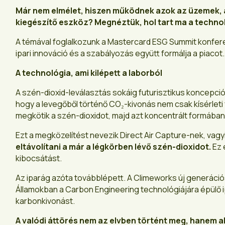
Már nem elmélet, hiszen működnek azok az üzemek, a
kiegészítő eszköz? Megnéztük, hol tart ma a technológ
A témával foglalkozunk a Mastercard ESG Summit konferen
ipari innováció és a szabályozás együtt formálja a piacot
A technológia, ami kilépett a laborból
A szén-dioxid-leválasztás sokáig futurisztikus koncepció
hogy a levegőből történő CO₂-kivonás nem csak kísérleti 
megkötik a szén-dioxidot, majd azt koncentrált formában 
Ezt a megközelítést nevezik Direct Air Capture-nek, vag
eltávolítani a már a légkörben lévő szén-dioxidot.
Ez 
kibocsátást.
Az iparág azóta továbblépett. A Climeworks új generác
Államokban a Carbon Engineering technológiájára épülő ip
karbonkivonást.
A valódi áttörés nem az elvben történt meg, hanem a