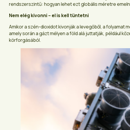
rendszerszintű: hogyan lehet ezt globális méretre emelni
Nem elég kivonni – el is kell tüntetni
Amikor a szén-dioxidot kivonják a levegőből, a folyamat 
amely során a gázt mélyen a föld alá juttatják, például kő
körforgásából.