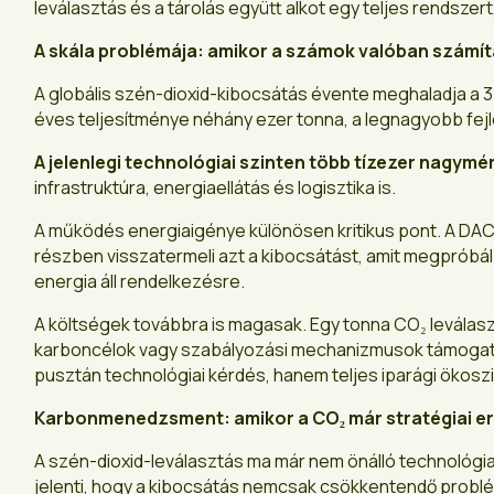
leválasztás és a tárolás együtt alkot egy teljes rendsze
A skála problémája: amikor a számok valóban számí
A globális szén-dioxid-kibocsátás évente meghaladja a 35
éves teljesítménye néhány ezer tonna, a legnagyobb fej
A jelenlegi technológiai szinten több tízezer nagymé
infrastruktúra, energiaellátás és logisztika is.
A működés energiaigénye különösen kritikus pont. A DAC
részben visszatermeli azt a kibocsátást, amit megpróbál
energia áll rendelkezésre.
A költségek továbbra is magasak. Egy tonna CO₂ leválasztá
karboncélok vagy szabályozási mechanizmusok támogatják
pusztán technológiai kérdés, hanem teljes iparági ökoszi
Karbonmenedzsment: amikor a CO₂ már stratégiai e
A szén-dioxid-leválasztás ma már nem önálló technológ
jelenti, hogy a kibocsátás nemcsak csökkentendő prob