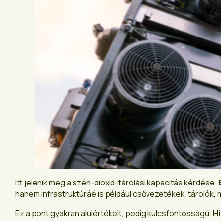
Itt jelenik meg a szén-dioxid-tárolási kapacitás kérdése.
hanem infrastruktúráé is például csővezetékek, tárolók
Ez a pont gyakran alulértékelt, pedig kulcsfontosságú.
Hi