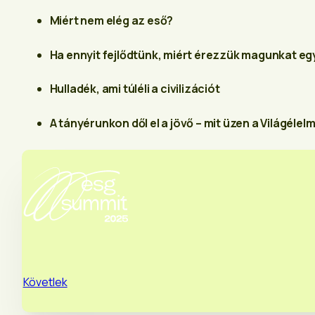
Miért nem elég az eső?
Ha ennyit fejlődtünk, miért érezzük magunkat e
Hulladék, ami túléli a civilizációt
A tányérunkon dől el a jövő – mit üzen a Világél
Követlek