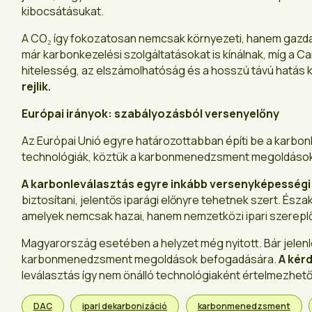
kibocsátásukat.
A CO₂ így fokozatosan nemcsak környezeti, hanem gazdaság
már karbonkezelési szolgáltatásokat is kínálnak, míg a C
hitelesség, az elszámolhatóság és a hosszú távú hatás k
rejlik.
Európai irányok: szabályozásból versenyelőny
Az Európai Unió egyre határozottabban építi be a karbonle
technológiák, köztük a karbonmenedzsment megoldások e
A karbonleválasztás egyre inkább versenyképességi 
biztosítani, jelentős iparági előnyre tehetnek szert. Észa
amelyek nemcsak hazai, hanem nemzetközi ipari szereplők
Magyarország esetében a helyzet még nyitott. Bár jelenle
karbonmenedzsment megoldások befogadására.
A kérd
leválasztás így nem önálló technológiaként értelmezhető
DAC
ipari dekarbonizáció
karbonmenedzsment