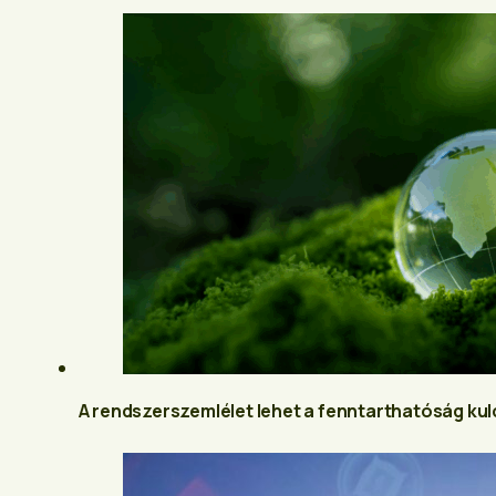
A rendszerszemlélet lehet a fenntarthatóság ku