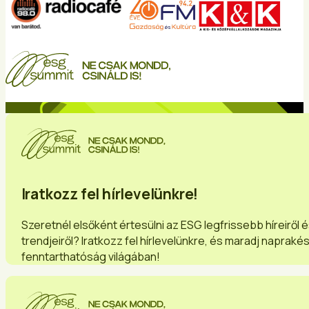
Iratkozz fel hírlevelünkre!
Szeretnél elsőként értesülni az ESG legfrissebb híreiről 
trendjeiről? Iratkozz fel hírlevelünkre, és maradj napraké
fenntarthatóság világában!