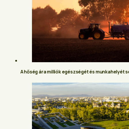
A hőség ára milliók egészségét és munkahelyét 