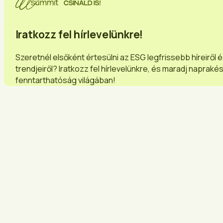
Iratkozz fel hírlevelünkre!
Szeretnél elsőként értesülni az ESG legfrissebb híreiről 
trendjeiről? Iratkozz fel hírlevelünkre, és maradj napraké
fenntarthatóság világában!