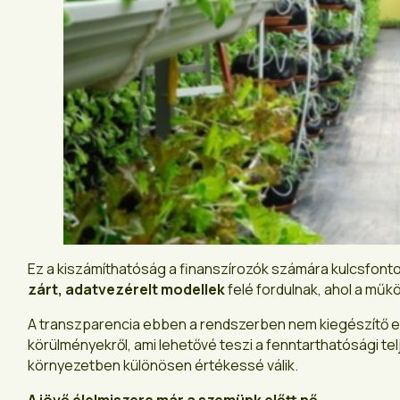
Ez a kiszámíthatóság a finanszírozók számára kulcsfonto
zárt, adatvezérelt modellek
felé fordulnak, ahol a műk
A transzparencia ebben a rendszerben nem kiegészítő e
körülményekről, ami lehetővé teszi a fenntarthatósági telj
környezetben különösen értékessé válik.
A jövő élelmiszere már a szemünk előtt nő