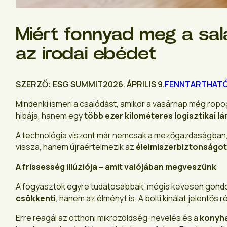
Miért fonnyad meg a sal
az irodai ebédet
SZERZŐ: ESG SUMMIT
2026. ÁPRILIS 9.
FENNTARTHAT
Mindenki ismeri a csalódást, amikor a vasárnap még rop
hibája, hanem egy
több ezer kilométeres logisztikai lá
A technológia viszont már nemcsak a mezőgazdaságban
vissza, hanem újraértelmezik az
élelmiszerbiztonságot é
A frissesség illúziója – amit valójában megveszünk
A fogyasztók egyre tudatosabbak, mégis kevesen gondol
csökkenti
, hanem az élményt is. A bolti kínálat jelentős 
Erre reagál az otthoni mikrozöldség-nevelés és a
konyha