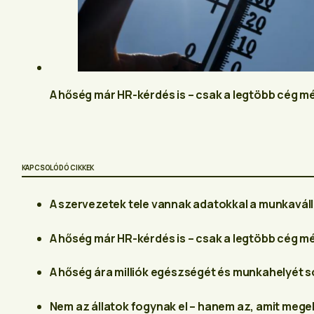
A hőség már HR-kérdés is – csak a legtöbb cég m
KAPCSOLÓDÓ CIKKEK
A szervezetek tele vannak adatokkal a munkaváll
A hőség már HR-kérdés is – csak a legtöbb cég m
A hőség ára milliók egészségét és munkahelyét 
Nem az állatok fogynak el – hanem az, amit meg