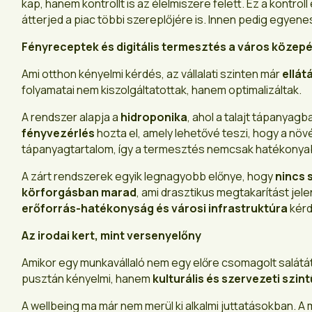
kap, hanem kontrollt is az élelmiszere felett. Ez a kontro
átterjed a piac többi szereplőjére is. Innen pedig egyen
Fényreceptek és digitális termesztés a város közep
Ami otthon kényelmi kérdés, az vállalati szinten már
ellát
folyamatai nem kiszolgáltatottak, hanem optimalizáltak.
A rendszer alapja a
hidroponika
, ahol a talajt tápanyagb
fényvezérlés
hozta el, amely lehetővé teszi, hogy a nö
tápanyagtartalom, így a termesztés nemcsak hatékonyab
A zárt rendszerek egyik legnagyobb előnye, hogy
nincs 
körforgásban marad
, ami drasztikus megtakarítást j
erőforrás-hatékonyság és városi infrastruktúra
kérd
Az irodai kert, mint versenyelőny
Amikor egy munkavállaló nem egy előre csomagolt salátá
pusztán kényelmi, hanem
kulturális és szervezeti szin
A wellbeing ma már nem merül ki alkalmi juttatásokban. A 