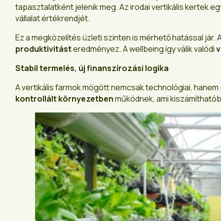
tapasztalatként jelenik meg. Az irodai vertikális kertek eg
vállalat értékrendjét.
Ez a megközelítés üzleti szinten is mérhető hatással j
produktivitást
eredményez. A wellbeing így válik valódi
v
Stabil termelés, új finanszírozási logika
A vertikális farmok mögött nemcsak technológiai, hanem 
kontrollált környezetben
működnek, ami kiszámíthatóbb