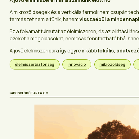
A mikrozöldségek és a vertikális farmok nem csupán tec
természet nem eltűnik, hanem
visszaépül a mindennap
Ez a folyamat túlmutat az élelmiszeren, és az ellátási lá
ezeket a megoldásokat, nemcsak fenntarthatóbbá, ha
A jövő élelmiszeripara így egyre inkább
lokális, adatvez
élelmiszerbiztonság
innováció
mikrozöldség
KAPCSOLÓDÓ TARTALOM