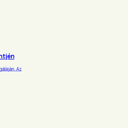
intjén
gáláján. Az