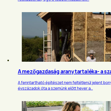
A mezőgazdaság aranytartaléka- a sza
A fenntartható építészet nem feltétlenül jelent b
évszázadok óta a szemünk előtt hever a…