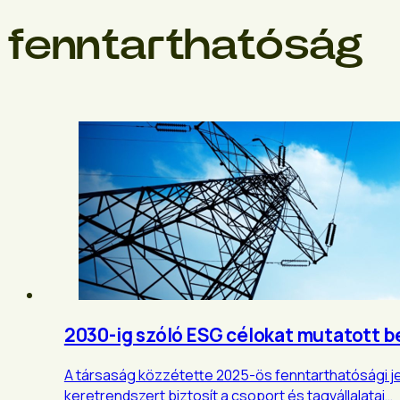
fenntarthatóság
2030-ig szóló ESG célokat mutatott 
A társaság közzétette 2025-ös fenntarthatósági j
keretrendszert biztosít a csoport és tagvállalatai…