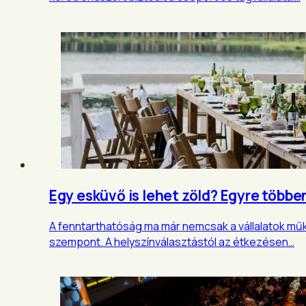
Egy esküvő is lehet zöld? Egyre többen
A fenntarthatóság ma már nemcsak a vállalatok 
szempont. A helyszínválasztástól az étkezésen…