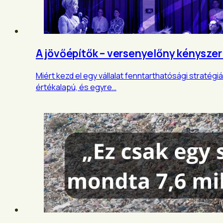
A jövőépítők – versenyelőny kényszer
Miért kezd el egy vállalat fenntarthatósági stratég
értékalapú, és egyre…