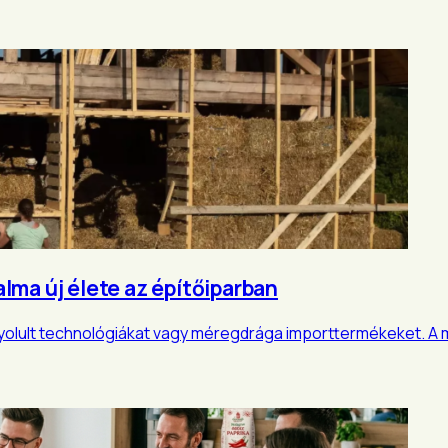
lma új élete az építőiparban
onyolult technológiákat vagy méregdrága importtermékeket. A