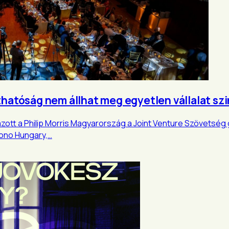
thatóság nem állhat meg egyetlen vállalat sz
ott a Philip Morris Magyarország a Joint Venture Szövetség 
rono Hungary,…