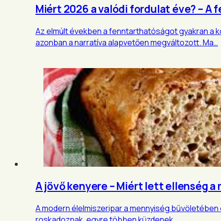
Miért 2026 a valódi fordulat éve? – A
Az elmúlt években a fenntarthatóságot gyakran a k
azonban a narratíva alapvetően megváltozott. Ma…
A jövő kenyere – Miért lett ellenség 
A modern élelmiszeripar a mennyiség bűvöletében e
roskadoznak, egyre többen küzdenek…