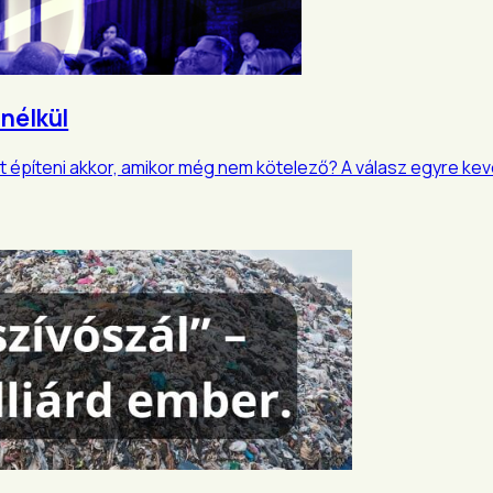
 nélkül
iát építeni akkor, amikor még nem kötelező? A válasz egyre k