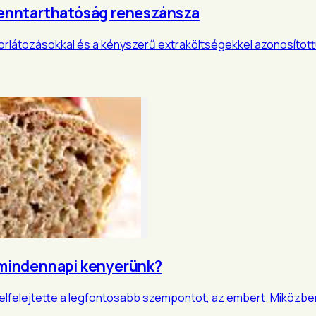
 fenntarthatóság reneszánsza
orlátozásokkal és a kényszerű extraköltségekkel azonosított
a mindennapi kenyerünk?
lfelejtette a legfontosabb szempontot, az embert. Miközben