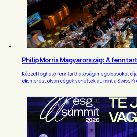
Philip Morris Magyarország: A fenntar
Kézzel fogható fenntarthatósági megoldásokat díjaz
elismerést olyan cégek vehették át, mint a Swiss K