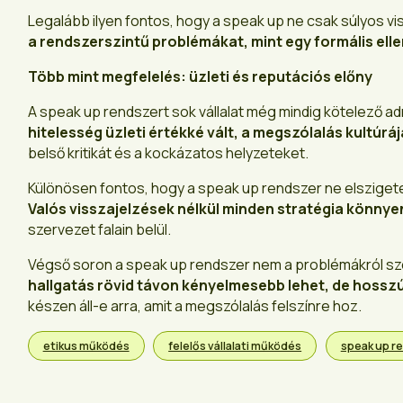
Legalább ilyen fontos, hogy a speak up ne csak súlyos v
a rendszerszintű problémákat, mint egy formális ell
Több mint megfelelés: üzleti és reputációs előny
A speak up rendszert sok vállalat még mindig kötelező adm
hitelesség üzleti értékké vált, a megszólalás kultúráj
belső kritikát és a kockázatos helyzeteket.
Különösen fontos, hogy a speak up rendszer ne elsziget
Valós visszajelzések nélkül minden stratégia könnyen 
szervezet falain belül.
Végső soron a speak up rendszer nem a problémákról szó
hallgatás rövid távon kényelmesebb lehet, de hossz
készen áll-e arra, amit a megszólalás felszínre hoz.
etikus működés
felelős vállalati működés
speak up r