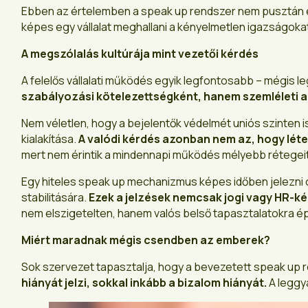
Ebben az értelemben a speak up rendszer nem pusztán e
képes egy vállalat meghallani a kényelmetlen igazságokat
A megszólalás kultúrája mint vezetői kérdés
A felelős vállalati működés egyik legfontosabb – mégis
szabályozási kötelezettségként, hanem szemléleti a
Nem véletlen, hogy a bejelentők védelmét uniós szinten i
kialakítása.
A valódi kérdés azonban nem az, hogy léte
mert nem érintik a mindennapi működés mélyebb rétegeit
Egy hiteles speak up mechanizmus képes időben jelezni ol
stabilitására.
Ezek a jelzések nemcsak jogi vagy HR-k
nem elszigetelten, hanem valós belső tapasztalatokra é
Miért maradnak mégis csendben az emberek?
Sok szervezet tapasztalja, hogy a bevezetett speak up r
hiányát jelzi, sokkal inkább a bizalom hiányát.
A leggya