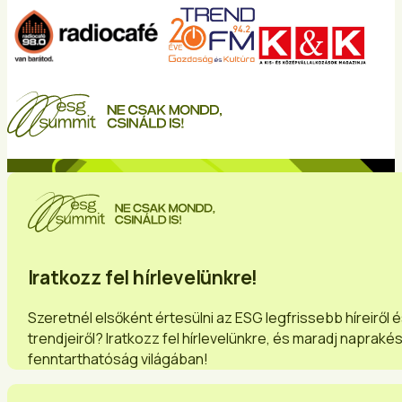
Iratkozz fel hírlevelünkre!
Szeretnél elsőként értesülni az ESG legfrissebb híreiről 
trendjeiről? Iratkozz fel hírlevelünkre, és maradj napraké
fenntarthatóság világában!