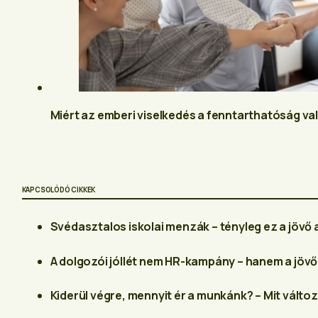
Miért az emberi viselkedés a fenntarthatóság va
KAPCSOLÓDÓ CIKKEK
Svédasztalos iskolai menzák – tényleg ez a jöv
A dolgozói jóllét nem HR-kampány – hanem a jöv
Kiderül végre, mennyit ér a munkánk? – Mit vált