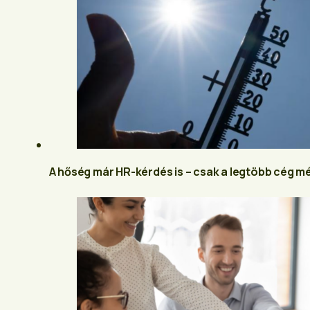
A hőség már HR-kérdés is – csak a legtöbb cég m