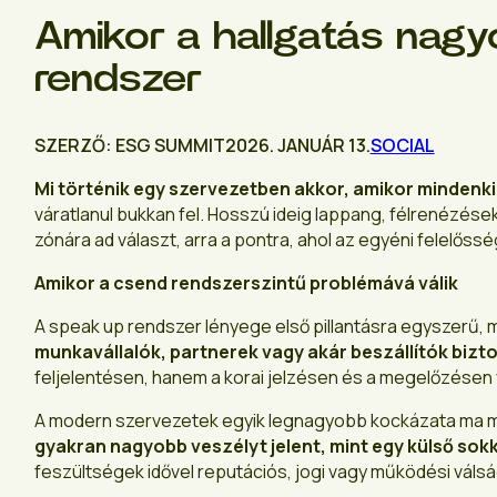
Amikor a hallgatás nagy
rendszer
SZERZŐ: ESG SUMMIT
2026. JANUÁR 13.
SOCIAL
Mi történik egy szervezetben akkor, amikor mindenki
váratlanul bukkan fel. Hosszú ideig lappang, félrenézések
zónára ad választ, arra a pontra, ahol az egyéni felelőss
Amikor a csend rendszerszintű problémává válik
A speak up rendszer lényege első pillantásra egyszerű, mé
munkavállalók, partnerek vagy akár beszállítók biz
feljelentésen, hanem a korai jelzésen és a megelőzése
A modern szervezetek egyik legnagyobb kockázata ma má
gyakran nagyobb veszélyt jelent, mint egy külső sokk
feszültségek idővel reputációs, jogi vagy működési váls