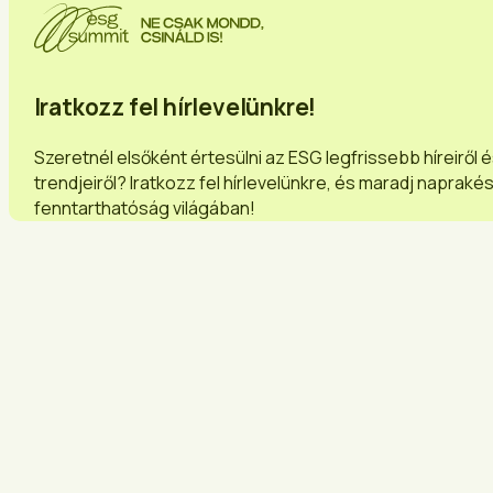
Iratkozz fel hírlevelünkre!
Szeretnél elsőként értesülni az ESG legfrissebb híreiről 
trendjeiről? Iratkozz fel hírlevelünkre, és maradj napraké
fenntarthatóság világában!