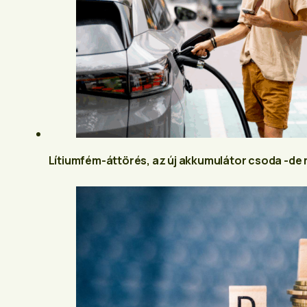
Lítiumfém-áttörés, az új akkumulátor csoda -de m