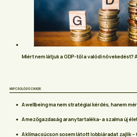
Miért nem látjuk a GDP-től a valódi növekedést? 
KAPCSOLÓDÓ CIKKEK
A wellbeing ma nem stratégiai kérdés, hanem mé
A mezőgazdaság aranytartaléka- a szalma új éle
A klímacsúcson sosem látott lobbiáradat zajlik