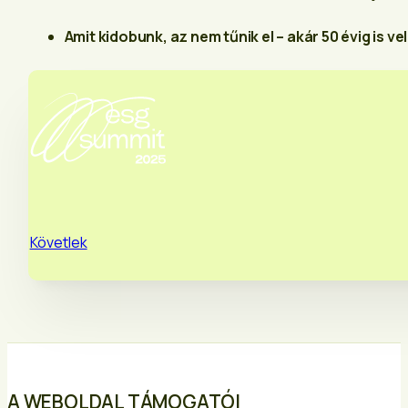
Amit kidobunk, az nem tűnik el – akár 50 évig is v
Követlek
A WEBOLDAL TÁMOGATÓI