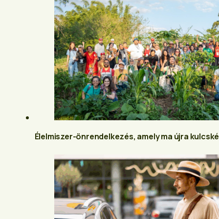
Élelmiszer-önrendelkezés, amely ma újra kulcské