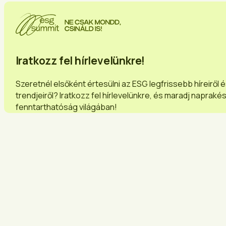
Iratkozz fel hírlevelünkre!
Szeretnél elsőként értesülni az ESG legfrissebb híreiről 
trendjeiről? Iratkozz fel hírlevelünkre, és maradj napraké
fenntarthatóság világában!