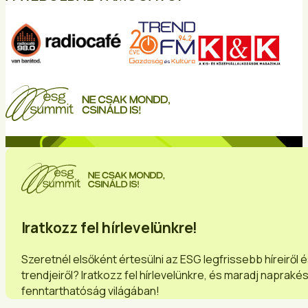
Iratkozz fel hírlevelünkre!
Szeretnél elsőként értesülni az ESG legfrissebb híreiről 
trendjeiről? Iratkozz fel hírlevelünkre, és maradj napraké
fenntarthatóság világában!