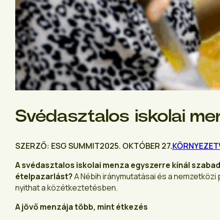
Svédasztalos iskolai me
SZERZŐ: ESG SUMMIT
2025. OKTÓBER 27.
KÖRNYEZET
A svédasztalos iskolai menza egyszerre kínál szaba
ételpazarlást?
A Nébih iránymutatásai és a nemzetközi p
nyithat a közétkeztetésben.
A jövő menzája több, mint étkezés