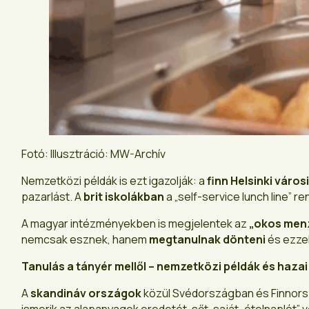
Fotó: Illusztráció: MW-Archív
Nemzetközi példák is ezt igazolják: a
finn Helsinki város
pazarlást. A
brit iskolákban
a „self-service lunch line” 
A magyar intézményekben is megjelentek az
„okos men
nemcsak esznek, hanem
megtanulnak dönteni
és ezzel
Tanulás a tányér mellől – nemzetközi példák és hazai
A
skandináv országok
közül Svédországban és Finnors