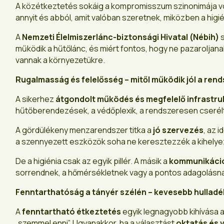
A közétkeztetés sokáig a kompromisszum szinonimája vol
annyit és abból, amit valóban szeretnek, miközben a hig
A
Nemzeti Élelmiszerlánc-biztonsági Hivatal (Nébih)
s
működik a hűtőlánc, és miért fontos, hogy ne pazaroljan
vannak a környezetükre.
Rugalmasság és felelősség – mitől működik jól a ren
A sikerhez
átgondolt működés és megfelelő infrastru
hűtőberendezések, a védőplexik, a rendszeresen cserél
A gördülékeny menzarendszer titka a
jó szervezés
, az 
a szennyezett eszközök soha ne keresztezzék a kihelyeze
De a higiénia csak az egyik pillér. A másik a
kommunikáci
sorrendnek, a hőmérsékletnek vagy a pontos adagolásn
Fenntarthatóság a tányér szélén – kevesebb hulladé
A
fenntartható étkeztetés
egyik legnagyobb kihívása a
„szemmel enni”. Ugyanakkor, ha a választást
oktatás és 