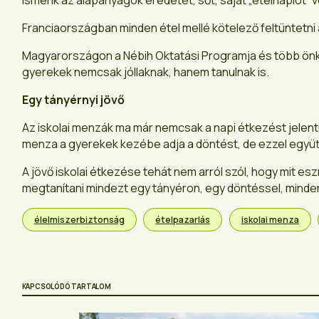
ismerik az alapanyagok eredetét, sőt, saját „ételnaplót” 
Franciaországban minden étel mellé kötelező feltüntetni a
Magyarországon a Nébih Oktatási Programja és több önkor
gyerekek nemcsak jóllaknak, hanem tanulnak is.
Egy tányérnyi jövő
Az iskolai menzák ma már nemcsak a napi étkezést jelent
menza a gyerekek kezébe adja a döntést, de ezzel együtt
A jövő iskolai étkezése tehát nem arról szól, hogy mit e
megtanítani mindezt egy tányéron, egy döntéssel, minde
élelmiszerbiztonság
ételpazarlás
iskolai menza
KAPCSOLÓDÓ TARTALOM