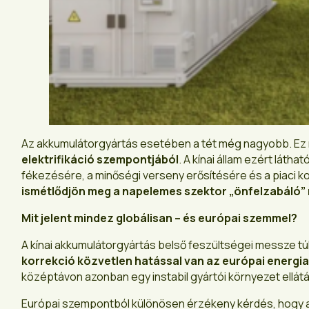
Az akkumulátorgyártás esetében a tét még nagyobb. E
elektrifikáció szempontjából
. A kínai állam ezért lát
fékezésére, a minőségi verseny erősítésére és a piaci k
ismétlődjön meg a napelemes szektor „önfelzabáló”
Mit jelent mindez globálisan – és európai szemmel?
A kínai akkumulátorgyártás belső feszültségei messze túlmu
korrekció közvetlen hatással van az európai energi
középtávon azonban egy instabil gyártói környezet ellátá
Európai szempontból különösen érzékeny kérdés, hogy a