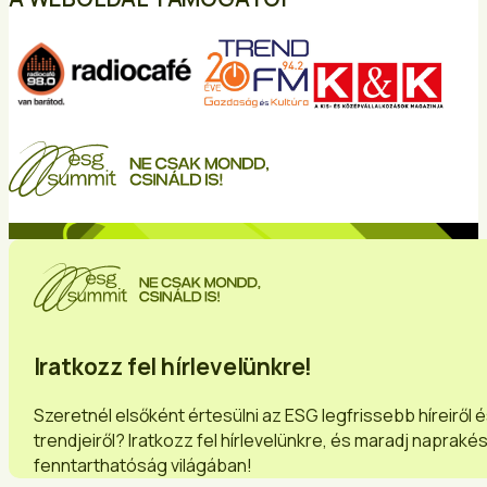
Iratkozz fel hírlevelünkre!
Szeretnél elsőként értesülni az ESG legfrissebb híreiről 
trendjeiről? Iratkozz fel hírlevelünkre, és maradj napraké
fenntarthatóság világában!