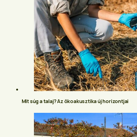
Mit súg a talaj? Az ökoakusztika új horizontjai