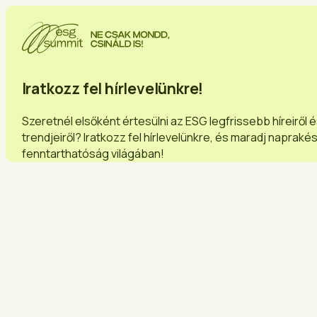
Iratkozz fel hírlevelünkre!
Szeretnél elsőként értesülni az ESG legfrissebb híreiről 
trendjeiről? Iratkozz fel hírlevelünkre, és maradj napraké
fenntarthatóság világában!