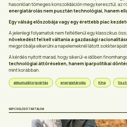
hasonlóan tömeges konszolidáción megy keresztül, az röv
energiatárolás nem pusztán technológiai, hanem ellá
Egy válság előszobája vagy egy érettebb piac kezdet
A jelenlegi folyamatok nem feltétlenül egy klasszikus öss
növekedést fel kell váltania a gazdasági racionalitá
megpróbálja elkerülni a napelemeknél látott sokkterápiát
A kérdés nyitott marad, hogy sikerül-e időben finomhangol
technológiai áttöréseken, hanem iparpolitikai döntés
mint korábban.
akkumulátorgyártás
energiatárolás
Kína
tisz
KAPCSOLÓDÓ TARTALOM