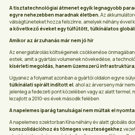
A tisztatechnológiai átmenet egyik legnagyobb parad
egyre nehezebben maradnak életben.
Az akkumulátoro
válságtüneteket hozza felszínre, amelyek néhány évvel k
a következő éveket egy túlfűtött, túlkínálatos globál
Amikor az árzuhanás már nem jó hír
Az energiatárolás költségeinek csökkenése önmagában ne
estek, amit a gyártási volumenek növekedése, a technológ
kísérleti megoldás, hanem üzemszerű infrastruktúra
Ugyanez a folyamat azonban a gyártói oldalon egyre súly
túlkínálati spirált indított el
, ahol az árverseny már nem
jelenleg a fedezeti pont közelében vagy az alatt termel,
lezajlott a 2010-es évek második felében
A napelemes iparág tanulságai nem múltak el nyomta
A napelemes szektorban Kína néhány év alatt globális do
konszolidációhoz és tömeges veszteségekhez
vezet