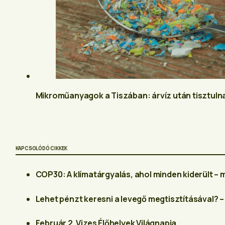
Mikroműanyagok a Tiszában: árvíz után tisztulna
KAPCSOLÓDÓ CIKKEK
COP30: A klímatárgyalás, ahol minden kiderült – m
Lehet pénzt keresni a levegő megtisztításával? 
Február 2. Vizes Élőhelyek Világnapja