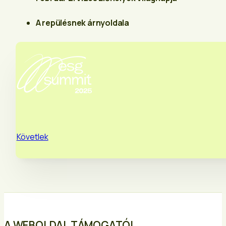
A repülésnek árnyoldala
Követlek
A WEBOLDAL TÁMOGATÓI