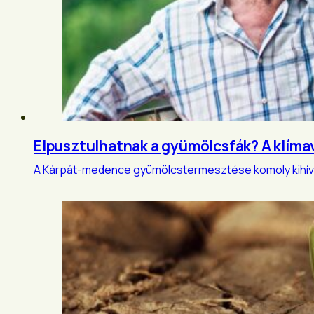
Elpusztulhatnak a gyümölcsfák? A klíma
A Kárpát-medence gyümölcstermesztése komoly kihívások