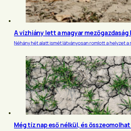
A vízhiány lett a magyar mezőgazdaság
Néhány hét alatt ismét látványosan romlott a helyzet 
Még tíz nap eső nélkül, és összeomolhat