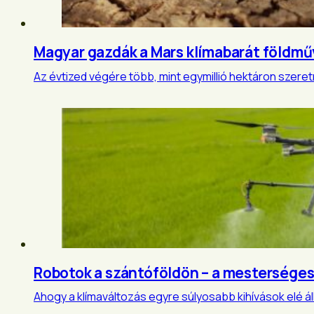
Magyar gazdák a Mars klímabarát földm
Az évtized végére több, mint egymillió hektáron szere
Robotok a szántóföldön – a mesterséges
Ahogy a klímaváltozás egyre súlyosabb kihívások elé ál