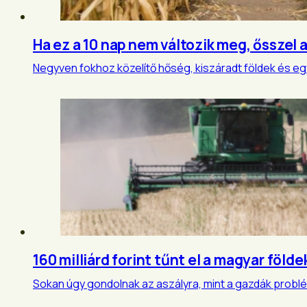
Ha ez a 10 nap nem változik meg, ősszel
Negyven fokhoz közelítő hőség, kiszáradt földek és 
160 milliárd forint tűnt el a magyar földe
Sokan úgy gondolnak az aszályra, mint a gazdák problém