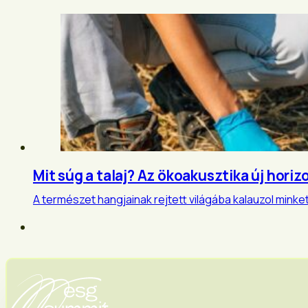
Mit súg a talaj? Az ökoakusztika új horiz
A természet hangjainak rejtett világába kalauzol minke