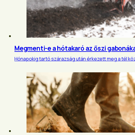
Megmenti-e a hótakaró az őszi gabonáka
Hónapokig tartó szárazság után érkezett meg a tél kö