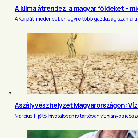
A klíma átrendezi a magyar földeket – mié
A Kárpát-medencében egyre több gazdaság számára ne
Aszályvészhelyzet Magyarországon: Víz
Március 1-jétől hivatalosan is tartósan vízhiányos id