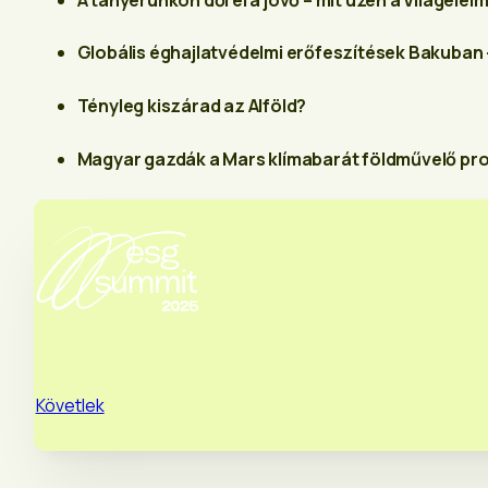
Globális éghajlatvédelmi erőfeszítések Bakuban –
Tényleg kiszárad az Alföld?
Magyar gazdák a Mars klímabarát földművelő p
Követlek