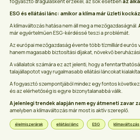
fogyasztó drágulásként érzékel, az sok esetben
az alk
ESG és ellátási lánc: amikor a klíma már üzleti kocká
A klímaváltozás hatása nem áll meg a mezőgazdaságnál.
már egyértelműen ESG-kérdéssé teszi a problémát.
Az európai mezőgazdaság évente több tízmilliárd eurós v
hanem magasabb biztosítási díjakat, növekvő beruházási 
A vállalatok számára ez azt jelenti, hogy a fenntartható
talajállapotot vagy rugalmasabb ellátási láncokat kialakíta
A fogyasztó szempontjából mindez egy fontos következ
és az elérhetőség is egyre bizonytalanabbá válik.
A jelenlegi trendek alapján nem egy átmeneti zavar z
amelyben a klímaváltozás már most is aktív szereplő.
élelmiszerárak
ellátási lánc
ESG
klímaváltozás