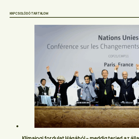
KAPCSOLÓDÓ TARTALOM
Klímajogi fordulat Hágából – meddig terjed az 