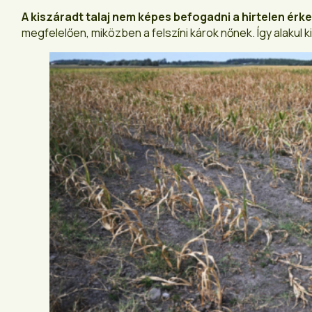
A kiszáradt talaj nem képes befogadni a hirtelen ér
megfelelően, miközben a felszíni károk nőnek. Így alakul k