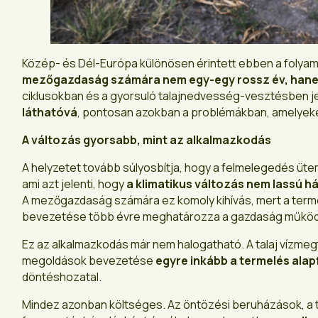
Közép- és Dél-Európa különösen érintett ebben a folyam
mezőgazdaság számára nem egy-egy rossz év, hanem
ciklusokban és a gyorsuló talajnedvesség-vesztésben 
láthatóvá
, pontosan azokban a problémákban, amelyeke
A változás gyorsabb, mint az alkalmazkodás
A helyzetet tovább súlyosbítja, hogy a felmelegedés ütem
ami azt jelenti, hogy
a klimatikus változás nem lassú h
A mezőgazdaság számára ez komoly kihívás, mert a termel
bevezetése több évre meghatározza a gazdaság műkö
Ez az alkalmazkodás már nem halogatható. A talaj vízme
megoldások bevezetése
egyre inkább a termelés alap
döntéshozatal.
Mindez azonban költséges. Az öntözési beruházások, a 