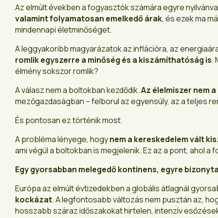
Az elmúlt években a fogyasztók számára egyre nyilvánva
valamint folyamatosan emelkedő árak
, és ezek ma má
mindennapi életminőséget.
A leggyakoribb magyarázatok az inflációra, az energiaára
romlik egyszerre a minőség és a kiszámíthatóság is
.
élmény sokszor romlik?
A válasz nem a boltokban kezdődik.
Az élelmiszer nem a
mezőgazdaságban – felborul az egyensúly, az a teljes r
És pontosan ez történik most.
A probléma lényege, hogy
nem a kereskedelem vált ki
ami végül a boltokban is megjelenik. Ez az a pont, ahol a
Egy gyorsabban melegedő kontinens, egyre bizonyt
Európa az elmúlt évtizedekben a globális átlagnál gyo
kockázat
. A legfontosabb változás nem pusztán az, h
hosszabb száraz időszakokat hirtelen, intenzív esőzések