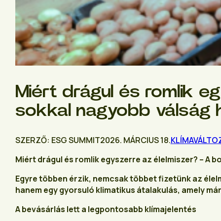
Miért drágul és romlik e
sokkal nagyobb válság 
SZERZŐ: ESG SUMMIT
2026. MÁRCIUS 18.
KLÍMAVÁLTO
Miért drágul és romlik egyszerre az élelmiszer? – A 
Egyre többen érzik, nemcsak többet fizetünk az élel
hanem egy gyorsuló klimatikus átalakulás, amely m
A bevásárlás lett a legpontosabb klímajelentés