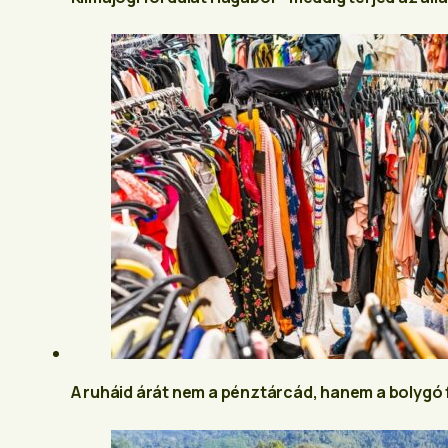
A ruháid árát nem a pénztárcád, hanem a bolygó 