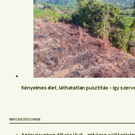
Kényelmes élet, láthatatlan pusztítás – így szerve
KAPCSOLÓDÓ CIKKEK
A tányérunkon dől el a jövő – mit üzen a Világél