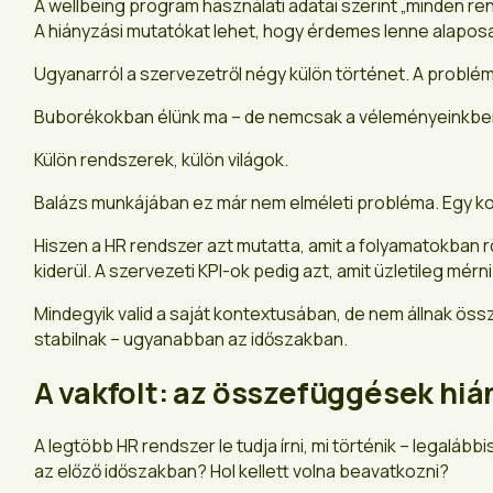
A wellbeing program használati adatai szerint „minden re
A hiányzási mutatókat lehet, hogy érdemes lenne alapos
Ugyanarról a szervezetről négy külön történet. A problé
Buborékokban élünk ma – de nemcsak a véleményeinkben v
Külön rendszerek, külön világok.
Balázs munkájában ez már nem elméleti probléma. Egy kon
Hiszen a HR rendszer azt mutatta, amit a folyamatokban rö
kiderül. A szervezeti KPI-ok pedig azt, amit üzletileg mérni 
Mindegyik valid a saját kontextusában, de nem állnak ös
stabilnak – ugyanabban az időszakban.
A vakfolt: az összefüggések hiá
A legtöbb HR rendszer le tudja írni, mi történik – legalább
az előző időszakban? Hol kellett volna beavatkozni?