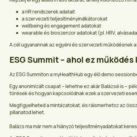
a HR rendszerek adatait
a szervezeti teljesítményindikátorokat
wellbeing és engagement adatokat
wearable és bioszenzor adatokat (pl. HRV, alvásadat
A cél ugyanannak az egyéni és szervezeti működésnek az 
ESG Summit – ahol ez működés k
Az ESG Summiton a myHealthHub egy élő demo sessionben
Egy anonimizált csapat – lehetne ez akár Balázsé is – pé
törések és hogyan kapcsolódnak ezek a szervezeti es
Megfigyelheted a mintázatokat, és ráismerhetsz az össze
pillanatod lehet.
Balázs ma már nem a hiányzó teljesítményadatokat keresi