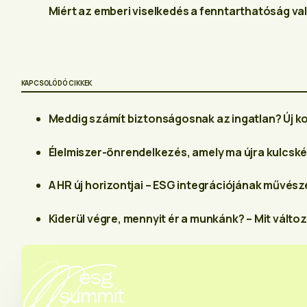
Miért az emberi viselkedés a fenntarthatóság va
KAPCSOLÓDÓ CIKKEK
Meddig számít biztonságosnak az ingatlan? Új k
Élelmiszer-önrendelkezés, amely ma újra kulcské
A HR új horizontjai – ESG integrációjának művésze
Kiderül végre, mennyit ér a munkánk? – Mit vált