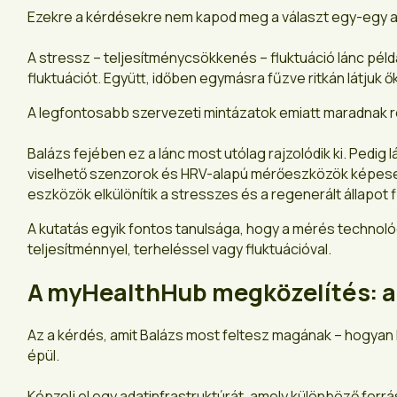
Ezekre a kérdésekre nem kapod meg a választ egy-egy ad
A stressz – teljesítménycsökkenés – fluktuáció lánc példá
fluktuációt. Együtt, időben egymásra fűzve ritkán látjuk ő
A legfontosabb szervezeti mintázatok emiatt maradnak re
Balázs fejében ez a lánc most utólag rajzolódik ki. Pedi
viselhető szenzorok és HRV-alapú mérőeszközök képesek 
eszközök elkülönítik a stresszes és a regenerált állapot f
A kutatás egyik fontos tanulsága, hogy a mérés technológi
teljesítménnyel, terheléssel vagy fluktuációval.
A myHealthHub megközelítés: a
Az a kérdés, amit Balázs most feltesz magának – hogyan 
épül.
Képzelj el egy adatinfrastruktúrát, amely különböző for