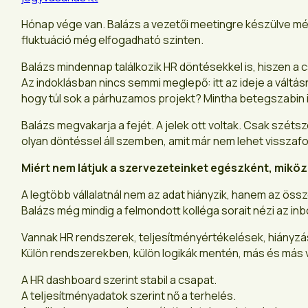
Hónap vége van. Balázs a vezetői meetingre készülve még
fluktuáció még elfogadható szinten.
Balázs mindennap találkozik HR döntésekkel is, hiszen a 
Az indoklásban nincs semmi meglepő: itt az ideje a váltás
hogy túl sok a párhuzamos projekt? Mintha betegszabin is 
Balázs megvakarja a fejét. A jelek ott voltak. Csak szét
olyan döntéssel áll szemben, amit már nem lehet visszafor
Miért nem látjuk a szervezeteinket egészként, miköz
A legtöbb vállalatnál nem az adat hiányzik, hanem az öss
Balázs még mindig a felmondott kolléga sorait nézi az in
Vannak HR rendszerek, teljesítményértékelések, hiányzás
Külön rendszerekben, külön logikák mentén, más és más v
A HR dashboard szerint stabil a csapat.
A teljesítményadatok szerint nő a terhelés.