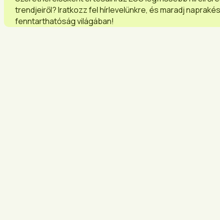
trendjeiről? Iratkozz fel hírlevelünkre, és maradj napraké
fenntarthatóság világában!