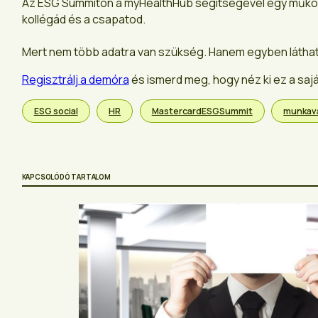
Az ESG Summiton a myHealthHub segítségével egy működő 
kollégád és a csapatod.
Mert nem több adatra van szükség. Hanem egyben láthat
Regisztrálj a demóra
és ismerd meg, hogy néz ki ez a sa
ESG social
HR
MastercardESGSummit
munkavál
KAPCSOLÓDÓ TARTALOM