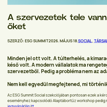
A szervezetek tele vann
őket
SZERZŐ: ESG SUMMIT
2026. MÁJUS 18.
SOCIAL
,
TÁRSA
Minden jel ott volt. A túlterhelés, a kima
késő volt. A modern vállalatok ma rengete
szervezetből. Pedig a probléma nem az ad
Nem kell egyedül megfejtened, mi történi
Az ESG Summit Social szekciójában pontosan ezek a kérd
eseményhez kapcsolódó Alaptábortűz workshop pedig má
jegyvásárlás itt