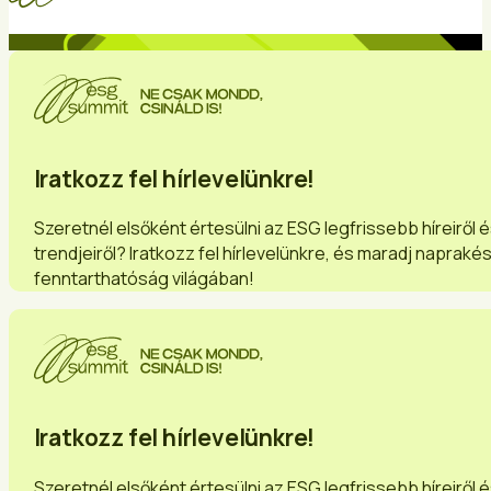
Iratkozz fel hírlevelünkre!
Szeretnél elsőként értesülni az ESG legfrissebb híreiről 
trendjeiről? Iratkozz fel hírlevelünkre, és maradj napraké
fenntarthatóság világában!
Iratkozz fel hírlevelünkre!
Szeretnél elsőként értesülni az ESG legfrissebb híreiről 