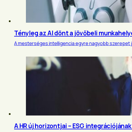
Tényleg az AI dönt a jövőbeli munkahely
A mesterséges intelligencia egyre nagyobb szerepet já
A HR új horizontjai – ESG integrációjána