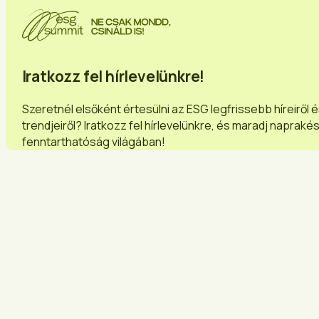
Iratkozz fel hírlevelünkre!
Szeretnél elsőként értesülni az ESG legfrissebb híreiről 
trendjeiről? Iratkozz fel hírlevelünkre, és maradj napraké
fenntarthatóság világában!