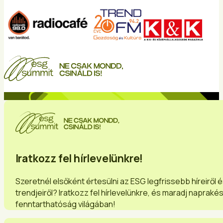
Iratkozz fel hírlevelünkre!
Szeretnél elsőként értesülni az ESG legfrissebb híreiről 
trendjeiről? Iratkozz fel hírlevelünkre, és maradj napraké
fenntarthatóság világában!