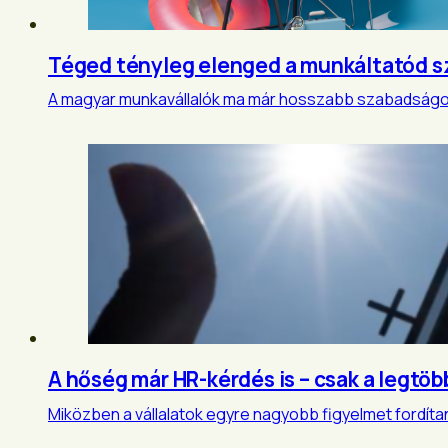
Téged tényleg elenged a munkáltatód 
A magyar munkavállalók ma már hosszabb szabadságot ve
A hőség már HR-kérdés is – csak a legtö
Miközben a vállalatok egyre nagyobb figyelmet fordítan