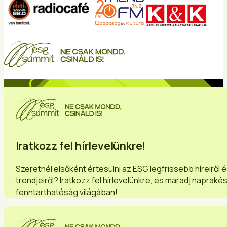
Iratkozz fel hírlevelünkre!
Szeretnél elsőként értesülni az ESG legfrissebb híreiről 
trendjeiről? Iratkozz fel hírlevelünkre, és maradj napraké
fenntarthatóság világában!