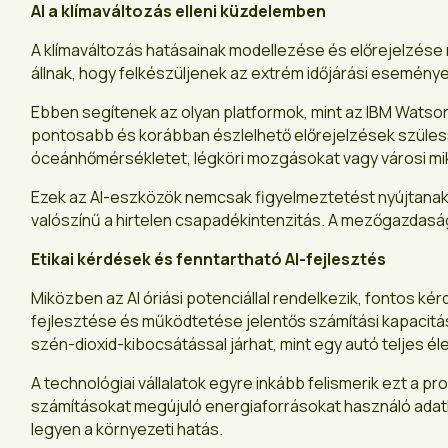
AI a klímaváltozás elleni küzdelemben
A klímaváltozás hatásainak modellezése és előrejelzése n
állnak, hogy felkészüljenek az extrém időjárási események
Ebben segítenek az olyan platformok, mint az IBM Watson 
pontosabb és korábban észlelhető előrejelzések szüles
óceánhőmérsékletet, légköri mozgásokat vagy városi mikr
Ezek az AI-eszközök nemcsak figyelmeztetést nyújtanak, h
valószínű a hirtelen csapadékintenzitás. A mezőgazdaság
Etikai kérdések és fenntartható AI-fejlesztés
Miközben az AI óriási potenciállal rendelkezik, fontos k
fejlesztése és működtetése jelentős számítási kapacitást
szén-dioxid-kibocsátással járhat, mint egy autó teljes él
A technológiai vállalatok egyre inkább felismerik ezt a
számításokat megújuló energiaforrásokat használó adatkö
legyen a környezeti hatás.