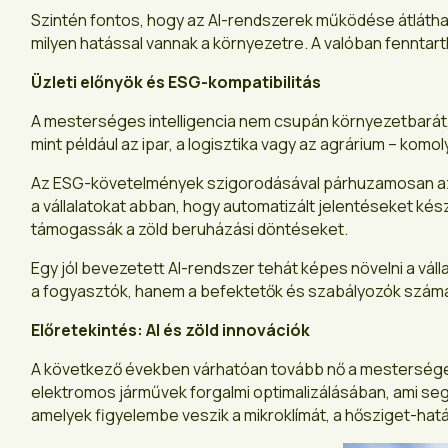
Szintén fontos, hogy az AI-rendszerek működése átláthat
milyen hatással vannak a környezetre. A valóban fenntar
Üzleti előnyök és ESG-kompatibilitás
A mesterséges intelligencia nem csupán környezetbarát,
mint például az ipar, a logisztika vagy az agrárium – kom
Az ESG-követelmények szigorodásával párhuzamosan az AI 
a vállalatokat abban, hogy automatizált jelentéseket kés
támogassák a zöld beruházási döntéseket.
Egy jól bevezetett AI-rendszer tehát képes növelni a vá
a fogyasztók, hanem a befektetők és szabályozók szám
Előretekintés: AI és zöld innovációk
A következő években várhatóan tovább nő a mesterséges 
elektromos járművek forgalmi optimalizálásában, ami segí
amelyek figyelembe veszik a mikroklímát, a hősziget-hatás