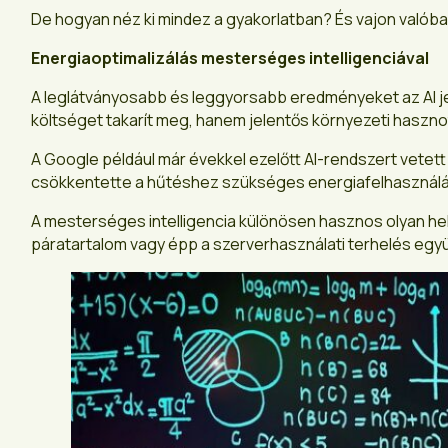
De hogyan néz ki mindez a gyakorlatban? És vajon valób
Energiaoptimalizálás mesterséges intelligenciával
A leglátványosabb és leggyorsabb eredményeket az AI je
költséget takarít meg, hanem jelentős környezeti hasznot
A Google például már évekkel ezelőtt AI-rendszert vetet
csökkentette a hűtéshez szükséges energiafelhasználás
A mesterséges intelligencia különösen hasznos olyan hel
páratartalom vagy épp a szerverhasználati terhelés együ