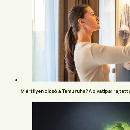
Miért ilyen olcsó a Temu ruha? A divatipar rejtett