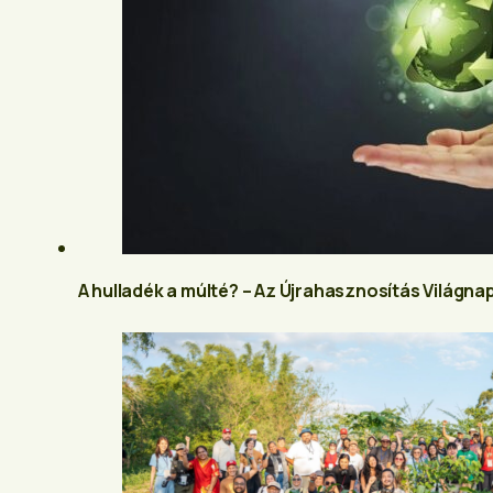
A hulladék a múlté? – Az Újrahasznosítás Világnap