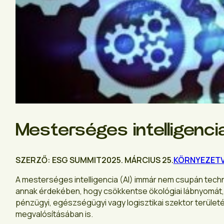
Mesterséges intelligenci
SZERZŐ: ESG SUMMIT
2025. MÁRCIUS 25.
KÖRNYEZET
A mesterséges intelligencia (AI) immár nem csupán tech
annak érdekében, hogy csökkentse ökológiai lábnyomát, h
pénzügyi, egészségügyi vagy logisztikai szektor területé
megvalósításában is.