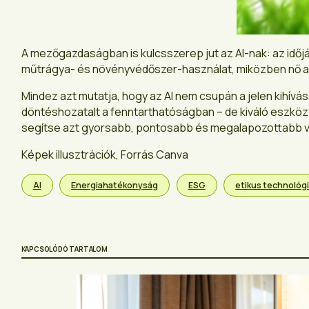
A mezőgazdaságban is kulcsszerep jut az AI-nak: az időjá
műtrágya- és növényvédőszer-használat, miközben nő 
Mindez azt mutatja, hogy az AI nem csupán a jelen kihívás
döntéshozatalt a fenntarthatóságban – de kiváló eszköz l
segítse azt gyorsabb, pontosabb és megalapozottabb vál
Képek illusztrációk, Forrás Canva
AI
Energiahatékonyság
ESG
etikus technológ
KAPCSOLÓDÓ TARTALOM