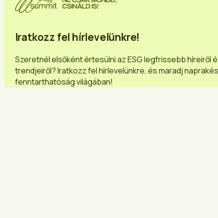
Iratkozz fel hírlevelünkre!
Szeretnél elsőként értesülni az ESG legfrissebb híreiről 
trendjeiről? Iratkozz fel hírlevelünkre, és maradj napraké
fenntarthatóság világában!