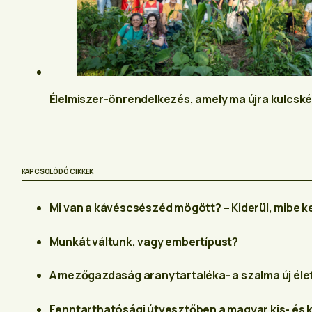
Élelmiszer-önrendelkezés, amely ma újra kulcské
KAPCSOLÓDÓ CIKKEK
Mi van a kávéscsészéd mögött? – Kiderül, mibe ker
Munkát váltunk, vagy embertípust?
A mezőgazdaság aranytartaléka- a szalma új éle
Fenntarthatósági útvesztőben a magyar kis- és