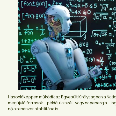
Hasonlóképpen működik az Egyesült Királyságban a Nationa
megújuló források – például a szél- vagy napenergia – i
nő a rendszer stabilitása is.