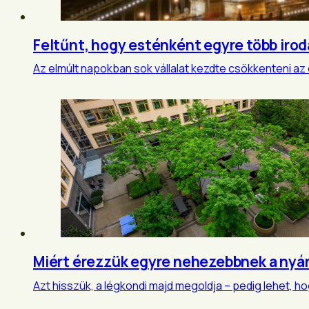
Feltűnt, hogy esténként egyre több irod
Az elmúlt napokban sok vállalat kezdte csökkenteni az 
Miért érezzük egyre nehezebbnek a nyá
Azt hisszük, a légkondi majd megoldja – pedig lehet, 