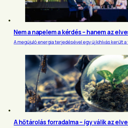
Nem a napelem a kérdés – hanem az elve
A megújuló energia terjedésével egy új kihívás került a
A hőtárolás forradalma – így válik az elv