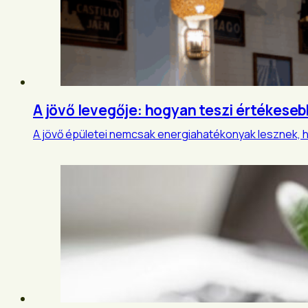
A jövő levegője: hogyan teszi értékeseb
A jövő épületei nemcsak energiahatékonyak lesznek, 