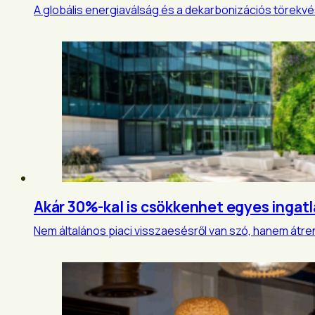
A globális energiaválság és a dekarbonizációs törekvé
Akár 30%-kal is csökkenhet egyes ingatla
Nem általános piaci visszaesésről van szó, hanem átre