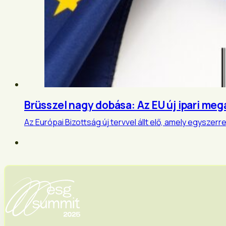
Brüsszel nagy dobása: Az EU új ipari m
Az Európai Bizottság új tervvel állt elő, amely egysze