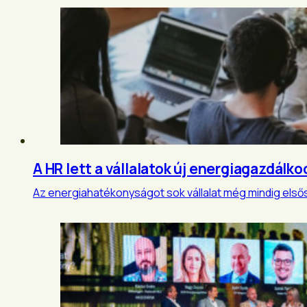
A HR lett a vállalatok új energiagazdálko
Az energiahatékonyságot sok vállalat még mindig első