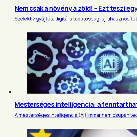
Nem csak a növény a zöld! – Ezt teszi eg
Szelektív gyűjtés, digitális tudatosság, újrahasznosít
Mesterséges intelligencia: a fenntartha
A mesterséges intelligencia (AI) immár nem csupán te