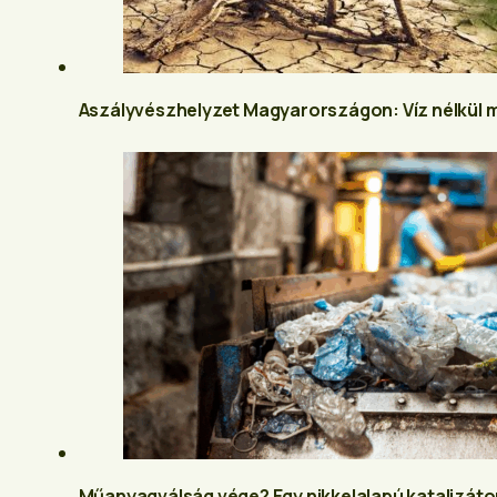
Aszályvészhelyzet Magyarországon: Víz nélkül 
Műanyagválság vége? Egy nikkelalapú katalizátor