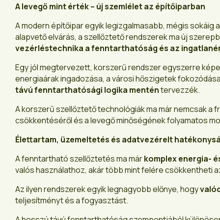
A levegő mint érték – új szemlélet az építőiparban
A modern építőipar egyik legizgalmasabb, mégis sokáig 
alapvető elvárás, a szellőztető rendszerek ma új szerepb
vezérléstechnika a fenntarthatóság és az ingatlané
Egy jól megtervezett, korszerű rendszer egyszerre képe
energiaárak ingadozása, a városi hőszigetek fokozódása 
távú fenntarthatósági logika mentén
tervezzék.
A korszerű szellőztető technológiák ma már nemcsak a fr
csökkentéséről és a levegő minőségének folyamatos mon
Élettartam, üzemeltetés és adatvezérelt hatékonys
A fenntartható szellőztetés ma már
komplex energia- 
valós használathoz, akár több mint felére csökkentheti 
Az ilyen rendszerek egyik legnagyobb előnye, hogy
való
teljesítményt és a fogyasztást.
A hosszú távú fenntarthatóság szempontjából különöse