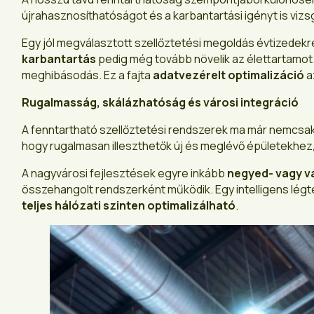
újrahasznosíthatóságot és a karbantartási igényt is vizs
Egy jól megválasztott szellőztetési megoldás évtizedekr
karbantartás
pedig még tovább növelik az élettartamot.
meghibásodás. Ez a fajta
adatvezérelt optimalizáció
a
Rugalmasság, skálázhatóság és városi integráció
A fenntartható szellőztetési rendszerek ma már nemcsa
hogy rugalmasan illeszthetők új és meglévő épületekhez,
A nagyvárosi fejlesztések egyre inkább
negyed- vagy v
összehangolt rendszerként működik. Egy intelligens légt
teljes hálózati szinten optimalizálható
.