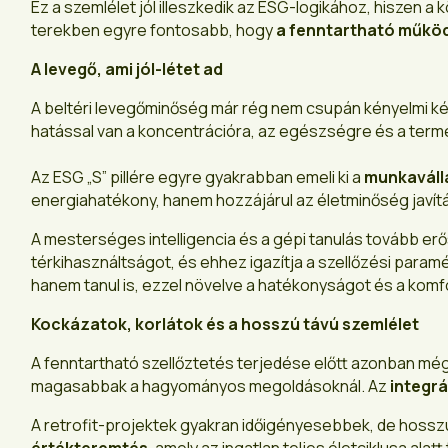
Ez a szemlélet jól illeszkedik az ESG-logikához, hiszen a 
terekben egyre fontosabb, hogy
a fenntartható működé
A levegő, ami jól-létet ad
A beltéri levegőminőség már rég nem csupán kényelmi ké
hatással van a koncentrációra, az egészségre és a ter
Az ESG „S” pillére egyre gyakrabban emeli ki a
munkaválla
energiahatékony, hanem hozzájárul az életminőség javítás
A mesterséges intelligencia és a gépi tanulás tovább erős
térkihasználtságot, és ehhez igazítja a szellőzési param
hanem tanul is, ezzel növelve a hatékonyságot és a komf
Kockázatok, korlátok és a hosszú távú szemlélet
A fenntartható szellőztetés terjedése előtt azonban még 
magasabbak a hagyományos megoldásoknál. Az
integr
A retrofit-projektek gyakran időigényesebbek, de hoss
értékteremtés
, amely az ingatlan teljes életciklusa al