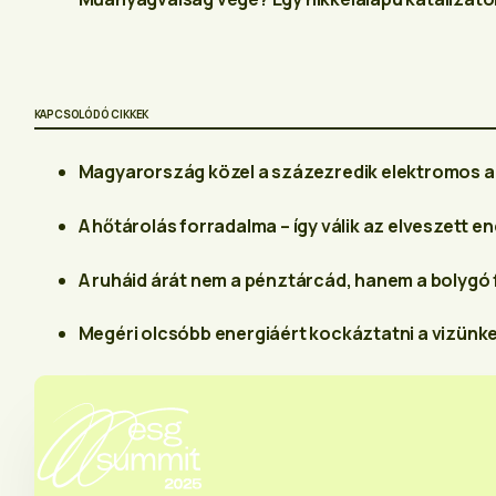
KAPCSOLÓDÓ CIKKEK
Magyarország közel a százezredik elektromos a
A hőtárolás forradalma – így válik az elveszett en
A ruháid árát nem a pénztárcád, hanem a bolygó 
Megéri olcsóbb energiáért kockáztatni a vizünke