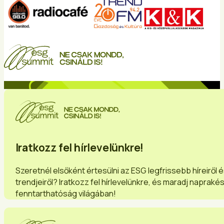
Iratkozz fel hírlevelünkre!
Szeretnél elsőként értesülni az ESG legfrissebb híreiről 
trendjeiről? Iratkozz fel hírlevelünkre, és maradj napraké
fenntarthatóság világában!