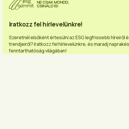
Iratkozz fel hírlevelünkre!
Szeretnél elsőként értesülni az ESG legfrissebb híreiről 
trendjeiről? Iratkozz fel hírlevelünkre, és maradj napraké
fenntarthatóság világában!