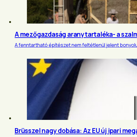
A mezőgazdaság aranytartaléka- a szalma
A fenntartható építészet nem feltétlenül jelent bony
Brüsszel nagy dobása: Az EU új ipari m