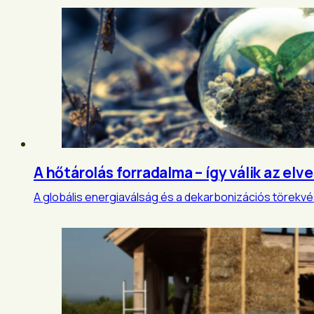
A hőtárolás forradalma – így válik az elv
A globális energiaválság és a dekarbonizációs törekvé