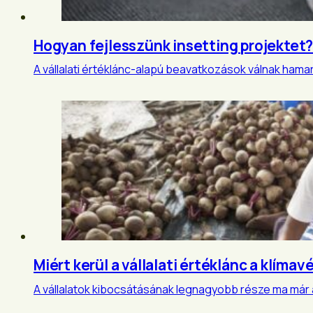
Hogyan fejlesszünk insetting projektet
A vállalati értéklánc-alapú beavatkozások válnak ham
Miért kerül a vállalati értéklánc a klím
A vállalatok kibocsátásának legnagyobb része ma már a