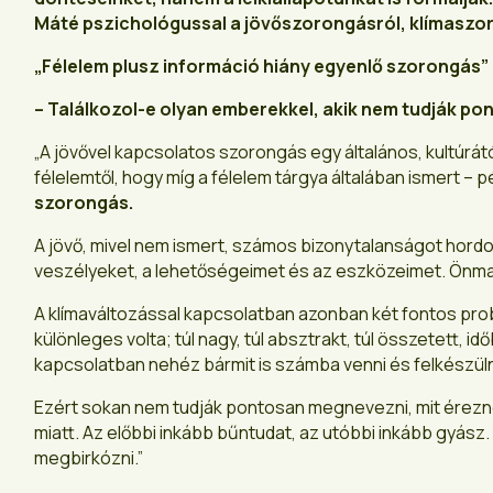
Máté pszichológussal a jövőszorongásról, klímaszor
„Félelem plusz információ hiány egyenlő szorongás”
– Találkozol-e olyan emberekkel, akik nem tudják p
„A jövővel kapcsolatos szorongás egy általános, kultúrá
félelemtől, hogy míg a félelem tárgya általában ismert – 
szorongás.
A jövő, mivel nem ismert, számos bizonytalanságot hordo
veszélyeket, a lehetőségeimet és az eszközeimet. Önmag
A klímaváltozással kapcsolatban azonban két fontos prob
különleges volta; túl nagy, túl absztrakt, túl összetett,
kapcsolatban nehéz bármit is számba venni és felkészülni
Ezért sokan nem tudják pontosan megnevezni, mit érezne
miatt. Az előbbi inkább bűntudat, az utóbbi inkább gyász
megbirkózni.”