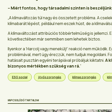
– Miért fontos, hogy társadalmi szinten is beszéljün
„A klímaváltozás túl nagy és összetett probléma. A csel
klímabarát lépést, például nem eszek húst, de a klímaváls
A klímaváltozást attribúciós többértelműség is jellemzi
következtében már semmiben sem lehetek biztos.
Ilyenkor a ‘Harcolj vagy menekülj!’ reakció nem működik
problémával, mert úgy érezzük, nem tudjuk megoldani. Fon
hatásait pusztán egyéni terápiával próbáljuk kiiktatni.
A k
bizonyos mértékben szükség van rá.
”
ESG social
jövőszorongás
klímaszorongás
klí
KAPCSOLÓDÓ TARTALOM