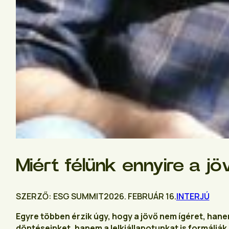
Miért félünk ennyire a jö
SZERZŐ: ESG SUMMIT
2026. FEBRUÁR 16.
INTERJÚ
Egyre többen érzik úgy, hogy a jövő nem ígéret, han
döntéseinket, hanem a lelkiállapotunkat is formálják