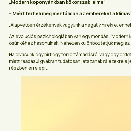
„Modern koponyánkban kőkorszaki elme”
– Miért terheli meg mentálisan az embereket a klím
„Alapvetően érzékenyek vagyunk a negatív hírekre, ennek e
Az evolúciós pszichológiában van egy mondás: ‘Modern ko
ősünkéhez hasonulnak. Nehezen különböztetjük meg az azon
Ha olvasunk egy hírt egy terrortámadásról vagy egy erdőt
miatt ráadásul gyakran tudatosan játszanak rá ezekre a j
részben erre épít.