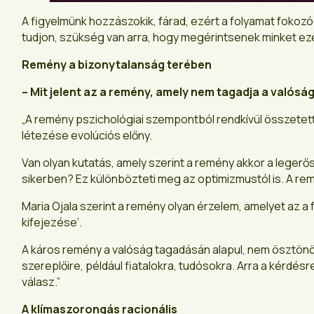
A figyelmünk hozzászokik, fárad, ezért a folyamat fokozó
tudjon, szükség van arra, hogy megérintsenek minket ezek
Remény a bizonytalanság terében
– Mit jelent az a remény, amely nem tagadja a valós
„A remény pszichológiai szempontból rendkívül összetet
létezése evolúciós előny.
Van olyan kutatás, amely szerint a remény akkor a leger
sikerben? Ez különbözteti meg az optimizmustól is. A r
Maria Ojala szerint a remény olyan érzelem, amelyet az a 
kifejezése’.
A káros remény a valóság tagadásán alapul, nem ösztönöz
szereplőire, például fiatalokra, tudósokra. Arra a kérdé
válasz.”
A klímaszorongás racionális