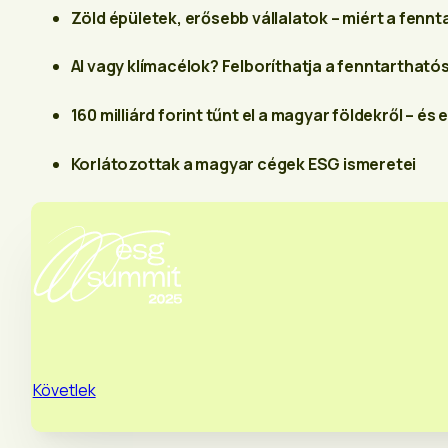
Zöld épületek, erősebb vállalatok – miért a fennta
AI vagy klímacélok? Felboríthatja a fenntartható
160 milliárd forint tűnt el a magyar földekről – és
Korlátozottak a magyar cégek ESG ismeretei
Követlek