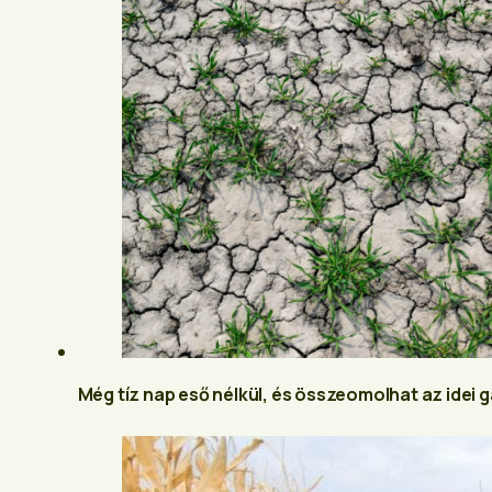
Még tíz nap eső nélkül, és összeomolhat az idei