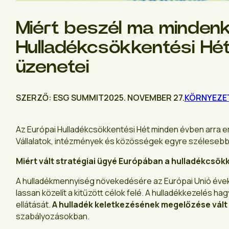
Miért beszél ma mindenk
Hulladékcsökkentési Hé
üzenetei
SZERZŐ: ESG SUMMIT
2025. NOVEMBER 27.
KÖRNYEZE
Az Európai Hulladékcsökkentési Hét minden évben arra e
Vállalatok, intézmények és közösségek egyre szélesebb
Miért vált stratégiai ügyé Európában a hulladékcsök
A hulladékmennyiség növekedésére az Európai Unió évek 
lassan közelít a kitűzött célok felé. A hulladékkezelés
ellátását.
A hulladék keletkezésének megelőzése vált
szabályozásokban.