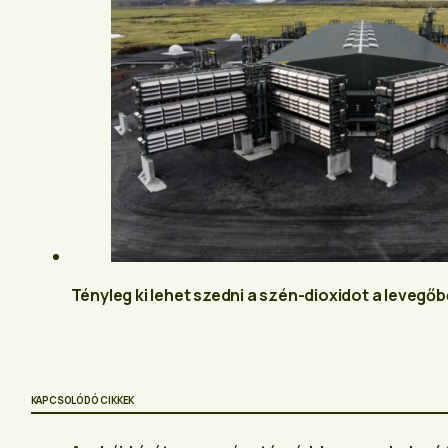
Tényleg ki lehet szedni a szén-dioxidot a levegőb
KAPCSOLÓDÓ CIKKEK