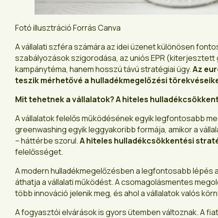
Fotó illusztráció Forrás Canva
A vállalati szféra számára az idei üzenet különösen font
szabályozások szigorodása, az uniós EPR (kiterjesztett 
kampánytéma, hanem hosszú távú stratégiai ügy.
Az eur
teszik mérhetővé a hulladékmegelőzési törekvéseike
Mit tehetnek a vállalatok? A hiteles hulladékcsökkent
A vállalatok felelős működésének egyik legfontosabb me
greenwashing egyik leggyakoribb formája, amikor a válla
– háttérbe szorul.
A hiteles hulladékcsökkentési strat
felelősséget.
A modern hulladékmegelőzésben a legfontosabb lépés a fo
áthatja a vállalati működést. A csomagolásmentes megoldá
több innováció jelenik meg, és ahol a vállalatok valós kör
A fogyasztói elvárások is gyors ütemben változnak. A f