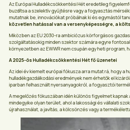
Az Európai Hulladékcsökkentési Hét eredetileg figyelemfe
buzdítsa a szelektív gyűjtésre vagy a fogyasztás mérsék
mutatnak be, innovációkat próbálnak ki és egymástól tan
közvetlen hatással van a versenyképességre, a költs
Miközben az EU 2030-ra ambiciózus körforgásos gazdaság
szolgáltatásokig minden szektor számára egyre fontosa
környezetben az EWWR nem csupán egy heti program, han
A 2025-ös Hulladékcsökkentési Hét fő üzenetei
Az idei év kiemelt európai fókusza arra mutat rá, hogy 
hulladékgazdálkodási eredmények nem érhetők el kizáról
iparban felhasznált nyersanyagokról, a fogyasztói termé
A megelőzés fókuszában idén különös figyelmet kapnak a 
mindegyike olyan terület, ahol a lakossági és vállalati 
újrahasználat, a javítás, a kölcsönzés vagy a termékéle