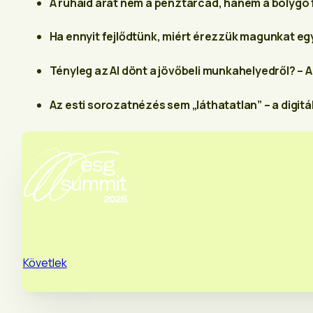
A ruháid árát nem a pénztárcád, hanem a bolygó 
Ha ennyit fejlődtünk, miért érezzük magunkat e
Tényleg az AI dönt a jövőbeli munkahelyedről? –
Az esti sorozatnézés sem „láthatatlan” – a digitál
Követlek