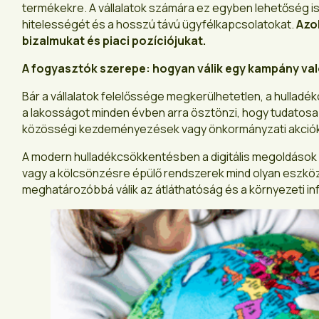
termékekre. A vállalatok számára ez egyben lehetőség i
hitelességét és a hosszú távú ügyfélkapcsolatokat.
Azo
bizalmukat és piaci pozíciójukat.
A fogyasztók szerepe: hogyan válik egy kampány val
Bár a vállalatok felelőssége megkerülhetetlen, a hullad
a lakosságot minden évben arra ösztönzi, hogy tudatos
közösségi kezdeményezések vagy önkormányzati akciók,
A modern hulladékcsökkentésben a digitális megoldások i
vagy a kölcsönzésre épülő rendszerek mind olyan eszköz
meghatározóbbá válik az átláthatóság és a környezeti in