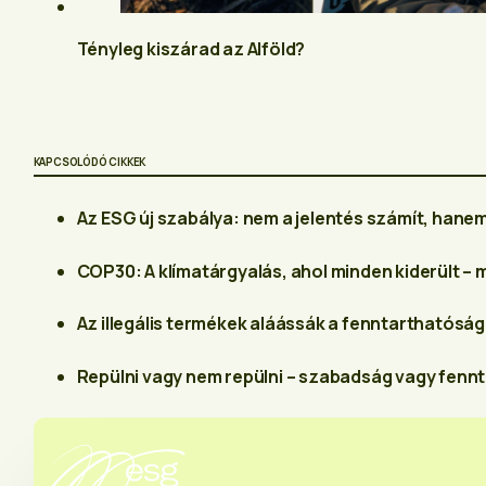
Tényleg kiszárad az Alföld?
KAPCSOLÓDÓ CIKKEK
Az ESG új szabálya: nem a jelentés számít, hane
COP30: A klímatárgyalás, ahol minden kiderült – m
Az illegális termékek aláássák a fenntarthatósá
Repülni vagy nem repülni – szabadság vagy fenn