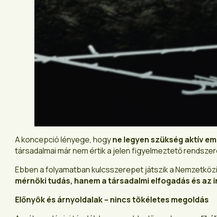
A koncepció lényege, hogy
ne legyen szükség aktív e
társadalmai már nem értik a jelen figyelmeztető rendszere
Ebben a folyamatban kulcsszerepet játszik a Nemzetköz
mérnöki tudás, hanem a társadalmi elfogadás és az i
Előnyök és árnyoldalak – nincs tökéletes megoldás