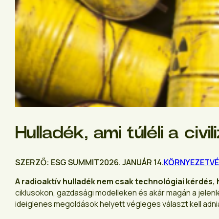
Hulladék, ami túléli a civil
SZERZŐ: ESG SUMMIT
2026. JANUÁR 14.
KÖRNYEZETV
A radioaktív hulladék nem csak technológiai kérdés,
ciklusokon, gazdasági modelleken és akár magán a jelenle
ideiglenes megoldások helyett végleges választ kell adnia