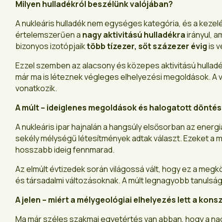
Milyen hulladékról beszélünk valójában?
A nukleáris hulladék nem egységes kategória, és a keze
értelemszerűen a
nagy aktivitású hulladékra
irányul, 
bizonyos izotópjaik
több tízezer, sőt százezer évig
is 
Ezzel szemben az alacsony és közepes aktivitású hullad
már ma is léteznek végleges elhelyezési megoldások. A va
vonatkozik.
A múlt – ideiglenes megoldások és halogatott dönté
A nukleáris ipar hajnalán a hangsúly elsősorban az energ
sekély mélységű létesítmények adtak választ. Ezeket a 
hosszabb ideig fennmarad.
Az elmúlt évtizedek során világossá vált, hogy ez a megk
és társadalmi változásoknak. A múlt legnagyobb tanulság
A jelen – miért a mélygeológiai elhelyezés lett a kon
Ma már széles szakmai egyetértés van abban, hogy a nag