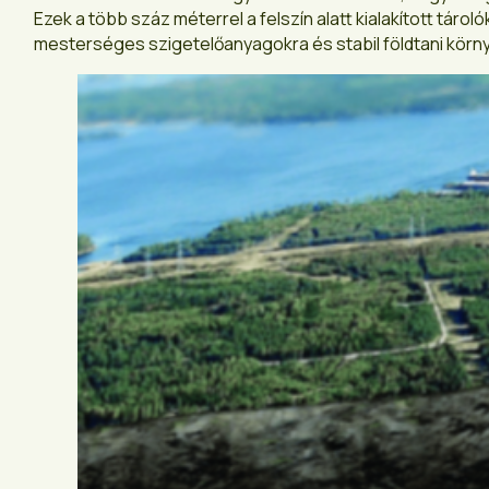
Ezek a több száz méterrel a felszín alatt kialakított tár
mesterséges szigetelőanyagokra és stabil földtani körn