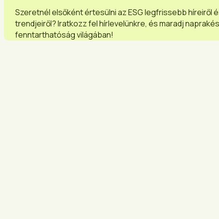
Szeretnél elsőként értesülni az ESG legfrissebb híreiről 
trendjeiről? Iratkozz fel hírlevelünkre, és maradj napraké
fenntarthatóság világában!