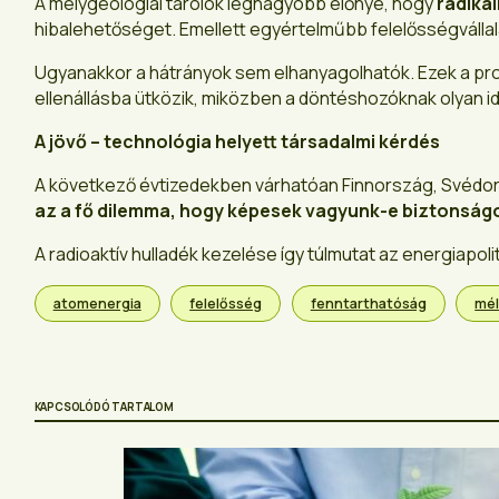
A mélygeológiai tárolók legnagyobb előnye, hogy
radiká
hibalehetőséget. Emellett egyértelműbb felelősségvállalá
Ugyanakkor a hátrányok sem elhanyagolhatók. Ezek a pr
ellenállásba ütközik, miközben a döntéshozóknak olyan id
A jövő – technológia helyett társadalmi kérdés
A következő évtizedekben várhatóan Finnország, Svédorsz
az a fő dilemma, hogy képesek vagyunk-e biztonságo
A radioaktív hulladék kezelése így túlmutat az energiapoli
atomenergia
felelősség
fenntarthatóság
mél
KAPCSOLÓDÓ TARTALOM