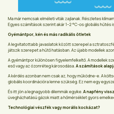
Ma már nemcsak elméleti viták zajlanak. Részletes klím
Egyes számítások szerint akár 1–2 °C-os globális hűtés i
Gyémántpor, kén és más radikális ötletek
A legvitatottabb javaslatok között szerepel a sztratoszf
játszik szerepet a hűtő hatásban. Az újabb modellek azonb
A gyémántpor különösen figyelemfelkeltő. A modellek szer
eső vagy az ózonréteg károsodása.
A számítások alapjá
A kérdés azonban nem csak az, hogy működne-e. A költsé
globális koordinációra lenne szükség. Ez nem egy egysz
És itt jön a legnagyobb dilemmák egyike.
A napfény viss
üvegházhatású gázok miatt a hőmérséklet gyors emelkedé
Technológiai vészfék vagy morális kockázat?