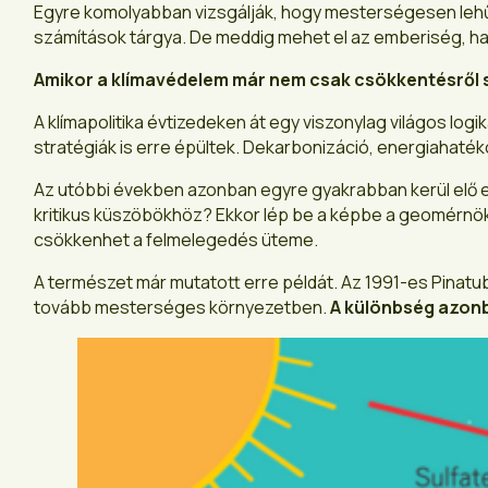
Egyre komolyabban vizsgálják, hogy mesterségesen lehűth
számítások tárgya. De meddig mehet el az emberiség, ha
Amikor a klímavédelem már nem csak csökkentésről 
A klímapolitika évtizedeken át egy viszonylag világos logi
stratégiák is erre épültek. Dekarbonizáció, energiahatéko
Az utóbbi években azonban egyre gyakrabban kerül elő eg
kritikus küszöbökhöz? Ekkor lép be a képbe a geomérnöks
csökkenhet a felmelegedés üteme.
A természet már mutatott erre példát. Az 1991-es Pinatu
tovább mesterséges környezetben.
A különbség azonb