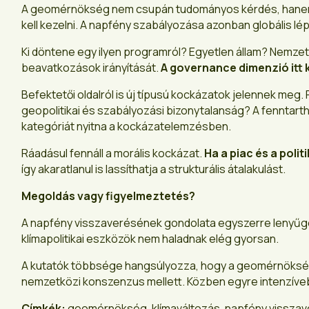
A geomérnökség nem csupán tudományos kérdés, hanem strat
kell kezelni. A napfény szabályozása azonban globális l
Ki döntene egy ilyen programról? Egyetlen állam? Nemzetk
beavatkozások irányítását.
A governance dimenzió itt 
Befektetői oldalról is új típusú kockázatok jelennek meg.
geopolitikai és szabályozási bizonytalanság? A fenntart
kategóriát nyitna a kockázatelemzésben.
Ráadásul fennáll a morális kockázat.
Ha a piac és a poli
így akaratlanul is lassíthatja a strukturális átalakulást.
Megoldás vagy figyelmeztetés?
A napfény visszaverésének gondolata egyszerre lenyűgöz
klímapolitikai eszközök nem haladnak elég gyorsan.
A kutatók többsége hangsúlyozza, hogy a geomérnökség 
nemzetközi konszenzus mellett. Közben egyre intenzívebb
Címkék:
geomérnökség, klímaváltozás, napfény visszave