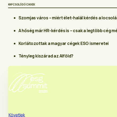
KAPCSOLÓDÓ CIKKEK
Szomjas város – miért élet-halál kérdés a locsol
A hőség már HR-kérdés is – csak a legtöbb cég m
Korlátozottak a magyar cégek ESG ismeretei
Tényleg kiszárad az Alföld?
Követlek