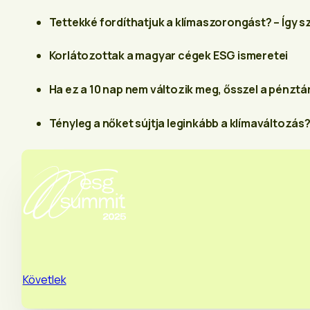
Tettekké fordíthatjuk a klímaszorongást? – Így 
Korlátozottak a magyar cégek ESG ismeretei
Ha ez a 10 nap nem változik meg, ősszel a pénzt
Tényleg a nőket sújtja leginkább a klímaváltozás
Követlek