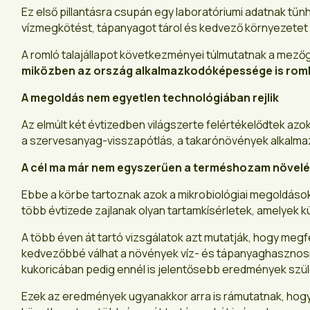
Ez első pillantásra csupán egy laboratóriumi adatnak tűn
vízmegkötést, tápanyagot tárol és kedvező környezetet bi
A romló talajállapot következményei túlmutatnak a mez
miközben az ország alkalmazkodóképessége is romli
A megoldás nem egyetlen technológiában rejlik
Az elmúlt két évtizedben világszerte felértékelődtek az
a szervesanyag-visszapótlás, a takarónövények alkalmazá
A cél ma már nem egyszerűen a terméshozam növelés
Ebbe a körbe tartoznak azok a mikrobiológiai megoldáso
több évtizede zajlanak olyan tartamkísérletek, amelyek 
A több éven át tartó vizsgálatok azt mutatják, hogy megfel
kedvezőbbé válhat a növények víz- és tápanyaghasznosít
kukoricában pedig ennél is jelentősebb eredmények szül
Ezek az eredmények ugyanakkor arra is rámutatnak, hog