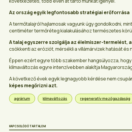
következetes, több éven át tartó munkát igényel.
Az ország egyik legfontosabb stratégiai erőforrása
A termőtalajról hajlamosak vagyunk úgy gondolkodni, mint
centiméter termőréteg kialakulásához természetes körül
A talaj egyszerre szolgálja az élelmiszer-termelést, 
csökkenti az eróziót, mérsékli a villámárvizek hatását 
Éppen ezért egyre több szakember hangsúlyozza, hog
klímaváltozás egyre intenzívebben alakítja Magyarország jö
A következő évek egyik legnagyobb kérdése nem csupán 
képes megőrizni azt.
agrárium
klímaváltozás
regeneratív mezőgazdaság
KAPCSOLÓDÓ TARTALOM