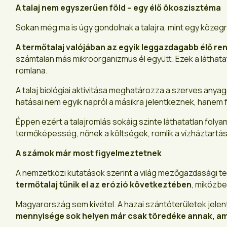
A talaj nem egyszerűen föld – egy élő ökoszisztéma
Sokan még ma is úgy gondolnak a talajra, mint egy köz
A termőtalaj valójában az egyik leggazdagabb élő re
számtalan más mikroorganizmus él együtt. Ezek a láthatat
romlana.
A talaj biológiai aktivitása meghatározza a szerves any
hatásai nem egyik napról a másikra jelentkeznek, hanem 
Éppen ezért a talajromlás sokáig szinte láthatatlan folya
termőképesség, nőnek a költségek, romlik a vízháztartá
A számok már most figyelmeztetnek
A nemzetközi kutatások szerint a világ mezőgazdasági 
termőtalaj tűnik el az erózió következtében
, miközbe
Magyarország sem kivétel. A hazai szántóterületek jelen
mennyisége sok helyen már csak töredéke annak, ami