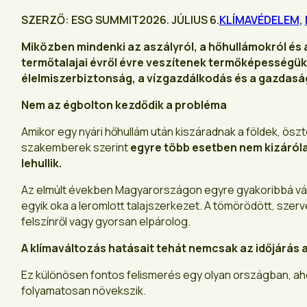
SZERZŐ: ESG SUMMIT
2026. JÚLIUS 6.
KLÍMAVÉDELEM
,
Miközben mindenki az aszályról, a hőhullámokról és 
termőtalajai évről évre veszítenek termőképességük
élelmiszerbiztonság, a vízgazdálkodás és a gazdasá
Nem az égbolton kezdődik a probléma
Amikor egy nyári hőhullám után kiszáradnak a földek, ös
szakemberek szerint
egyre több esetben nem kizáróla
lehullik.
Az elmúlt években Magyarországon egyre gyakoribbá vált 
egyik oka a leromlott talajszerkezet. A tömörödött, sze
felszínről vagy gyorsan elpárolog.
A klímaváltozás hatásait tehát nemcsak az időjárás al
Ez különösen fontos felismerés egy olyan országban, ah
folyamatosan növekszik.