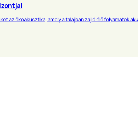
izontjai
nket az ökoakusztika, amely a talajban zajló élő folyamatok ak