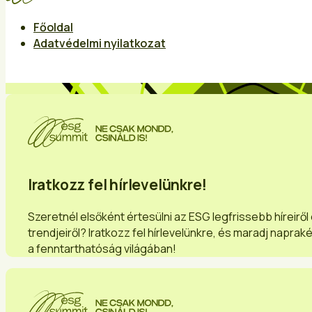
Főoldal
Adatvédelmi nyilatkozat
Iratkozz fel hírlevelünkre!
Szeretnél elsőként értesülni az ESG legfrissebb híreiről
trendjeiről? Iratkozz fel hírlevelünkre, és maradj naprak
a fenntarthatóság világában!