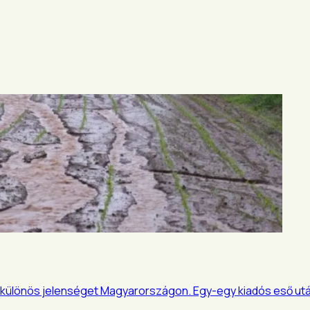
a különös jelenséget Magyarországon. Egy-egy kiadós eső utá