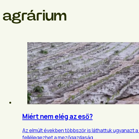
agrárium
Miért nem elég az eső?
Az elmúlt években többször is láthattuk ugyanazt 
fellélegezhet a mezőgazdaság,…