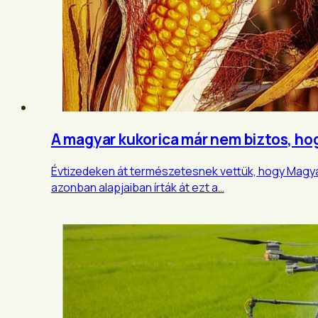
A magyar kukorica már nem biztos, ho
Évtizedeken át természetesnek vettük, hogy Magya
azonban alapjaiban írták át ezt a…