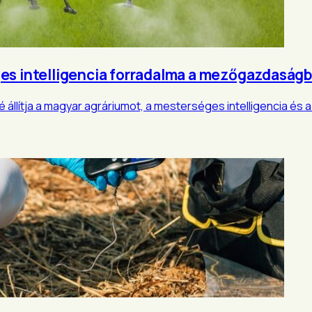
ges intelligencia forradalma a mezőgazdaság
 állítja a magyar agráriumot, a mesterséges intelligencia és a