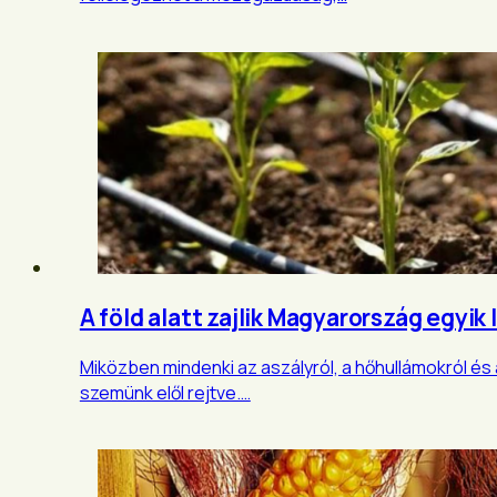
A föld alatt zajlik Magyarország egyi
Miközben mindenki az aszályról, a hőhullámokról és 
szemünk elől rejtve.…