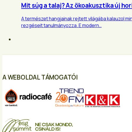
Mit súg a talaj? Az ökoakusztika új hor
A természet hangjainak rejtett világába kalauzol mi
rezgéseit tanulmányozza. E modern…
A WEBOLDAL TÁMOGATÓI