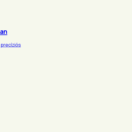
ban
 precíziós