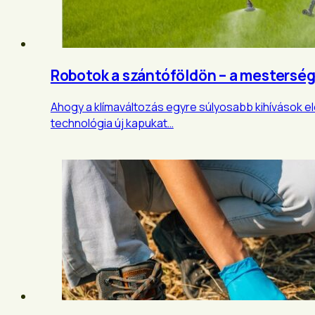
Robotok a szántóföldön – a mestersé
Ahogy a klímaváltozás egyre súlyosabb kihívások elé
technológia új kapukat…