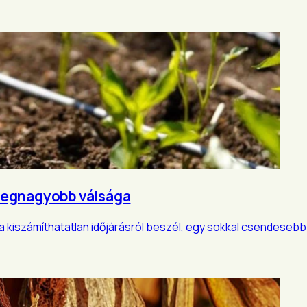
k legnagyobb válsága
a kiszámíthatatlan időjárásról beszél, egy sokkal csendesebb 