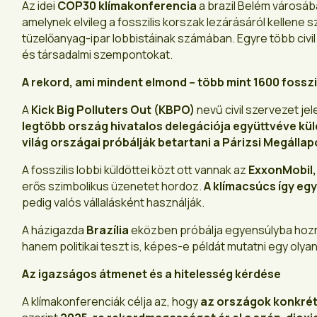
Az idei
COP30 klímakonferencia
a brazil Belém városába
amelynek elvileg a fosszilis korszak lezárásáról kellene
tüzelőanyag-ipar lobbistáinak számában. Egyre több civi
és társadalmi szempontokat.
A rekord, ami mindent elmond – több mint 1600 fosszi
A
Kick Big Polluters Out (KBPO)
nevű civil szervezet je
legtöbb ország hivatalos delegációja együttvéve kül
világ országai próbálják betartani a Párizsi Megállap
A fosszilis lobbi küldöttei közt ott vannak az
ExxonMobil, 
erős szimbolikus üzenetet hordoz.
A klímacsúcs így egy
pedig valós vállalásként használják.
A házigazda
Brazília
eközben próbálja egyensúlyba hozni
hanem politikai teszt is, képes-e példát mutatni egy olya
Az igazságos átmenet és a hitelesség kérdése
A klímakonferenciák célja az, hogy
az országok konkrét 