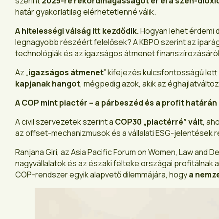
szerint
2025-re rekordmagasságot ér el a szén-dioxi
határ gyakorlatilag elérhetetlenné válik.
A hitelességi válság itt kezdődik.
Hogyan lehet érdemi dö
legnagyobb részéért felelősek? A KBPO szerint az iparági j
technológiák és az igazságos átmenet finanszírozásáról
Az „
igazságos átmenet
” kifejezés kulcsfontosságú lett
kapjanak hangot
, mégpedig azok, akik az éghajlatválto
A COP mint piactér – a párbeszéd és a profit határán
A civil szervezetek szerint a
COP30 „piactérré” vált
, ah
az offset-mechanizmusok és a vállalati ESG-jelentések
Ranjana Giri, az Asia Pacific Forum on Women, Law and D
nagyvállalatok és az északi félteke országai profitálnak 
COP-rendszer egyik alapvető dilemmájára, hogy
a nemze