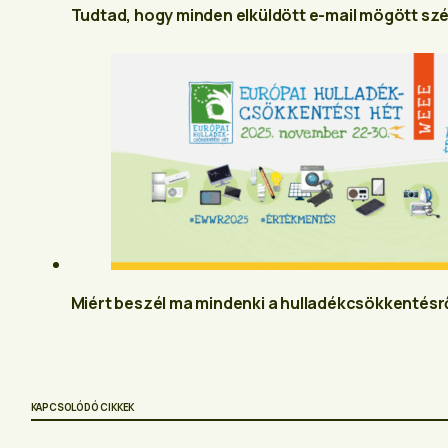
Tudtad, hogy minden elküldött e-mail mögött szén-
Miért beszél ma mindenki a hulladékcsökkentésr
KAPCSOLÓDÓ CIKKEK