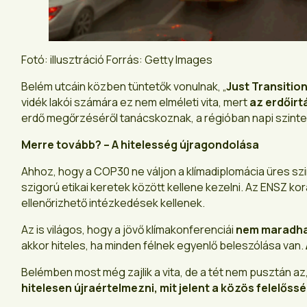
Fotó: illusztráció Forrás: Getty Images
Belém utcáin közben tüntetők vonulnak, „
Just Transitio
vidék lakói számára ez nem elméleti vita, mert
az erdőirt
erdő megőrzéséről tanácskoznak, a régióban napi szinte
Merre tovább? – A hitelesség újragondolása
Ahhoz, hogy a COP30 ne váljon a klímadiplomácia üres s
szigorú etikai keretek között kellene kezelni. Az ENSZ ko
ellenőrizhető intézkedések kellenek.
Az is világos, hogy a jövő klímakonferenciái
nem maradhat
akkor hiteles, ha minden félnek egyenlő beleszólása van.
Belémben most még zajlik a vita, de a tét nem pusztán az
hitelesen újraértelmezni, mit jelent a közös felelőss