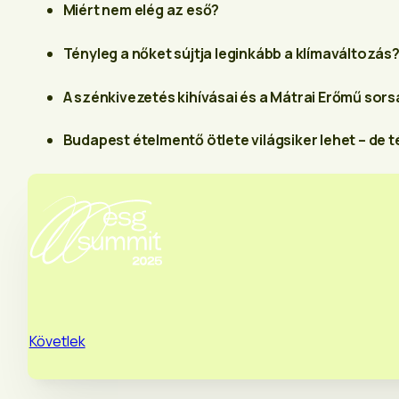
Miért nem elég az eső?
Tényleg a nőket sújtja leginkább a klímaváltozás
A szénkivezetés kihívásai és a Mátrai Erőmű sor
Budapest ételmentő ötlete világsiker lehet – de 
Követlek