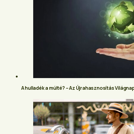
A hulladék a múlté? – Az Újrahasznosítás Világnap