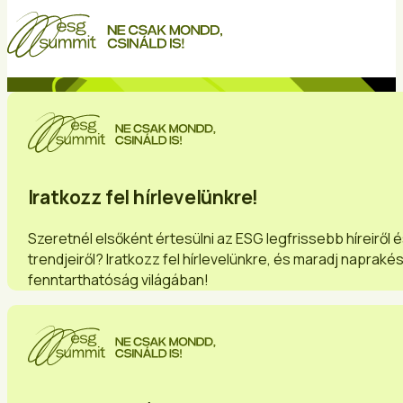
Iratkozz fel hírlevelünkre!
Szeretnél elsőként értesülni az ESG legfrissebb híreiről 
trendjeiről? Iratkozz fel hírlevelünkre, és maradj napraké
fenntarthatóság világában!