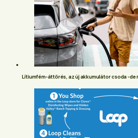
Lítiumfém-áttörés, az új akkumulátor csoda -de m