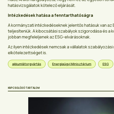
hatásvizsgálatok kötelező eljárását.
Intézkedések hatása a fenntarthatóságra
A kormányzati intézkedéseknek jelentős hatásuk van az ES
teljesíteniük. A kibocsátási szabályok szigorodása és a 
jobban megfeleljenek az ESG-elvárásoknak.
Az ilyen intézkedések nemcsak a vállalatok szabályozási
elkötelezettséget is.
akkumlátorgyártás
Energiaügyi Minisztérium
ESG
KAPCSOLÓDÓ TARTALOM