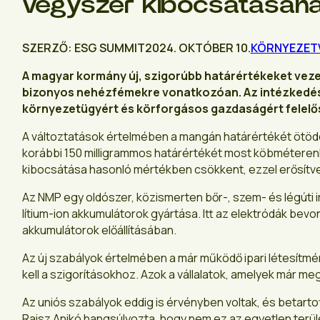
vegyszer kibocsátásána
SZERZŐ: ESG SUMMIT
2024. OKTÓBER 10.
KÖRNYEZET
A magyar kormány új, szigorúbb határértékeket vez
bizonyos nehézfémekre vonatkozóan. Az intézkedés éri
környezetügyért és körforgásos gazdaságért felelős
A változtatások értelmében a mangán határértékét ötödére
korábbi 150 milligrammos határértékét most köbméterenké
kibocsátása hasonló mértékben csökkent, ezzel erősítv
Az NMP egy oldószer, közismerten bőr-, szem- és légúti i
lítium-ion akkumulátorok gyártása. Itt az elektródák be
akkumulátorok előállításában.
Az új szabályok értelmében a már működő ipari létesítmén
kell a szigorításokhoz. Azok a vállalatok, amelyek már m
Az uniós szabályok eddig is érvényben voltak, és betart
Raisz Anikó hangsúlyozta, hogy nem ez az egyetlen terül