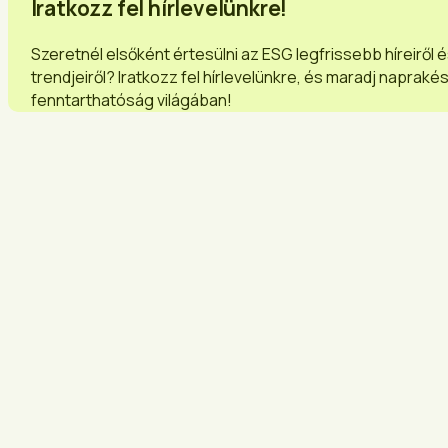
Iratkozz fel hírlevelünkre!
Szeretnél elsőként értesülni az ESG legfrissebb híreiről 
trendjeiről? Iratkozz fel hírlevelünkre, és maradj napraké
fenntarthatóság világában!