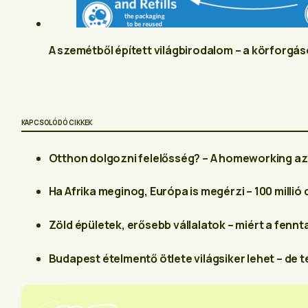
A szemétből épített világbirodalom – a körforgás
KAPCSOLÓDÓ CIKKEK
Otthon dolgozni felelősség? – A homeworking az ES
Ha Afrika meginog, Európa is megérzi – 100 millió 
Zöld épületek, erősebb vállalatok – miért a fennta
Budapest ételmentő ötlete világsiker lehet – de 