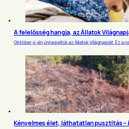
A felelősség hangja, az Állatok Világnapj
Október 4-én ünnepeltük az Állatok Világnapját. Ez a 
Kényelmes élet, láthatatlan pusztítás – í