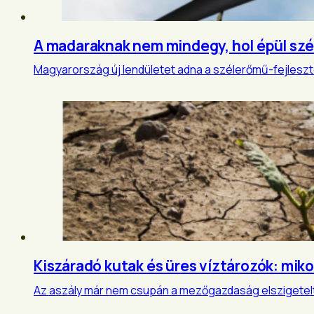
A madaraknak nem mindegy, hol épül sz
Magyarország új lendületet adna a szélerőmű-fejleszté
Kiszáradó kutak és üres víztározók: mikor
Az aszály már nem csupán a mezőgazdaság elszigetel