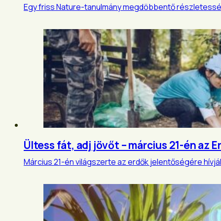
Egy friss Nature-tanulmány megdöbbentő részletességg
Ültess fát, adj jövőt – március 21-én az
Március 21-én világszerte az erdők jelentőségére hívják