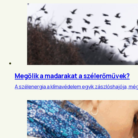
Megölik a madarakat a szélerőművek?
A szélenergia a klímavédelem egyik zászlóshajója, még