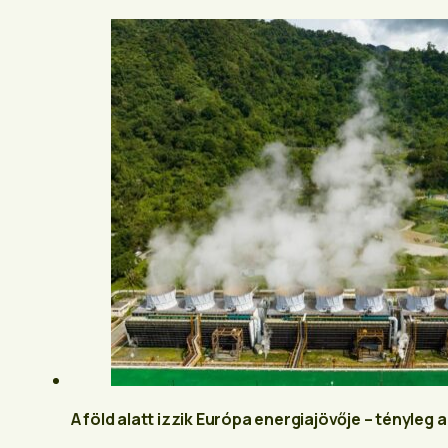
A föld alatt izzik Európa energiajövője – tényleg