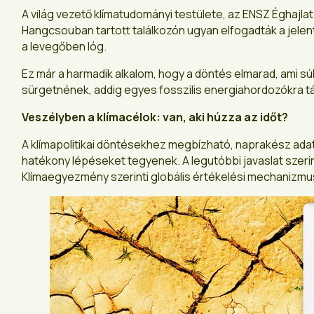
A világ vezető klímatudományi testülete, az ENSZ Éghajl
Hangcsouban tartott találkozón ugyan elfogadták a jelen
a levegőben lóg.
Ez már a harmadik alkalom, hogy a döntés elmarad, ami sú
sürgetnének, addig egyes fosszilis energiahordozókra t
Veszélyben a klímacélok: van, aki húzza az időt?
A klímapolitikai döntésekhez megbízható, naprakész ada
hatékony lépéseket tegyenek. A legutóbbi javaslat szeri
Klímaegyezmény szerinti globális értékelési mechanizmu