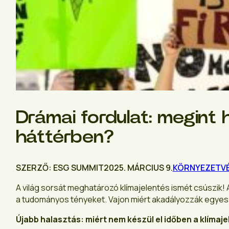
Drámai fordulat: megint 
háttérben?
SZERZŐ: ESG SUMMIT
2025. MÁRCIUS 9.
KÖRNYEZETV
A világ sorsát meghatározó klímajelentés ismét csúszik! A
a tudományos tényeket. Vajon miért akadályozzák egyes
Újabb halasztás: miért nem készül el időben a klímaj