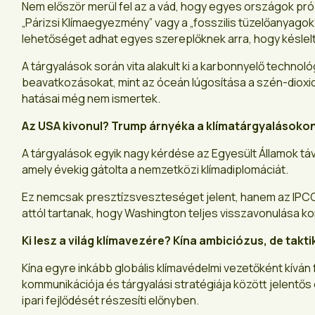
Nem először merül fel az a vád, hogy egyes országok pró
„Párizsi Klímaegyezmény” vagy a „fosszilis tüzelőanyagok”
lehetőséget adhat egyes szereplőknek arra, hogy késle
A tárgyalások során vita alakult ki a karbonnyelő techno
beavatkozásokat, mint az óceán lúgosítása a szén-dioxi
hatásai még nem ismertek.
Az USA kivonul? Trump árnyéka a klímatárgyalásoko
A tárgyalások egyik nagy kérdése az Egyesült Államok t
amely évekig gátolta a nemzetközi klímadiplomáciát.
Ez nemcsak presztízsveszteséget jelent, hanem az IPCC s
attól tartanak, hogy Washington teljes visszavonulása 
Ki lesz a világ klímavezére? Kína ambiciózus, de takti
Kína egyre inkább globális klímavédelmi vezetőként kíván 
kommunikációja és tárgyalási stratégiája között jelentős
ipari fejlődését részesíti előnyben.