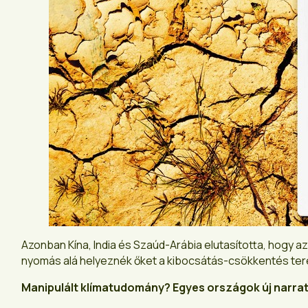
Azonban Kína, India és Szaúd-Arábia elutasította, hogy a
nyomás alá helyeznék őket a kibocsátás-csökkentés ter
Manipulált klímatudomány? Egyes országok új narrat