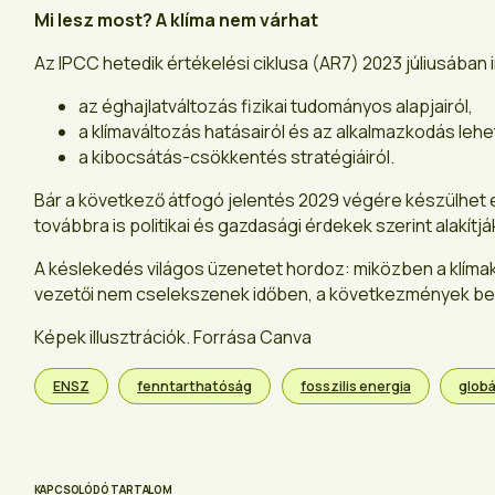
Mi lesz most? A klíma nem várhat
Az IPCC hetedik értékelési ciklusa (AR7) 2023 júliusában 
az éghajlatváltozás fizikai tudományos alapjairól,
a klímaváltozás hatásairól és az alkalmazkodás lehe
a kibocsátás-csökkentés stratégiáiról.
Bár a következő átfogó jelentés 2029 végére készülhet e
továbbra is politikai és gazdasági érdekek szerint alakít
A késlekedés világos üzenetet hordoz: miközben a klímaka
vezetői nem cselekszenek időben, a következmények bel
Képek illusztrációk. Forrása Canva
ENSZ
fenntarthatóság
fosszilis energia
globá
KAPCSOLÓDÓ TARTALOM