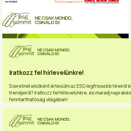
Iratkozz fel hírlevelünkre!
Szeretnél elsőként értesülni az ESG legfrissebb híreiről 
trendjeiről? Iratkozz fel hírlevelünkre, és maradj napraké
fenntarthatóság világában!