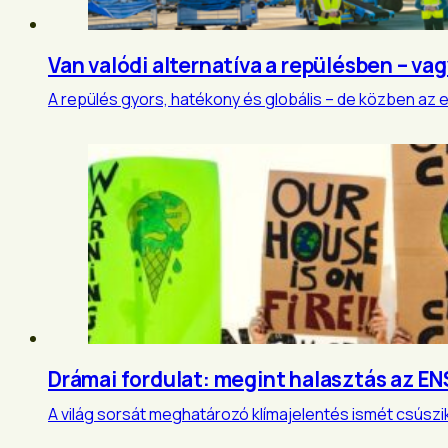
Van valódi alternatíva a repülésben – va
A repülés gyors, hatékony és globális – de közben az 
Drámai fordulat: megint halasztás az EN
A világ sorsát meghatározó klímajelentés ismét csúszik