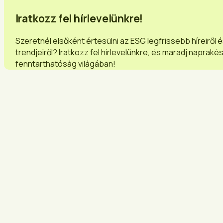
Iratkozz fel hírlevelünkre!
Szeretnél elsőként értesülni az ESG legfrissebb híreiről 
trendjeiről? Iratkozz fel hírlevelünkre, és maradj napraké
fenntarthatóság világában!