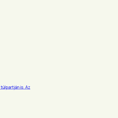
úlpartján is. Az