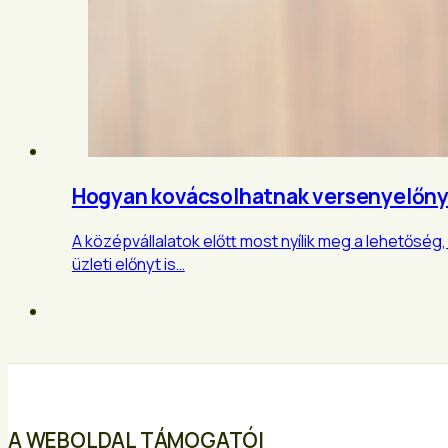
Hogyan kovácsolhatnak versenyelőnyt
A középvállalatok előtt most nyílik meg a lehetősé
üzleti előnyt is…
A WEBOLDAL TÁMOGATÓI