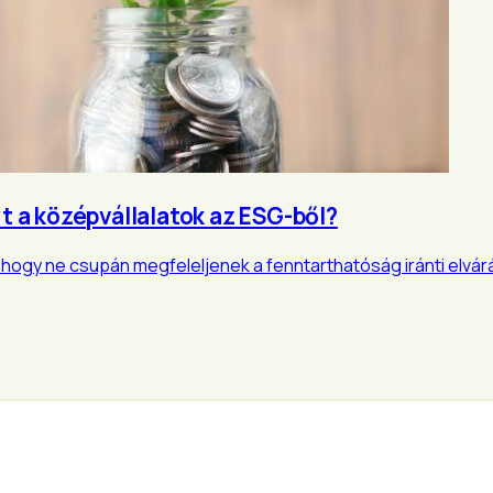
 a középvállalatok az ESG-ből?
g, hogy ne csupán megfeleljenek a fenntarthatóság iránti elv