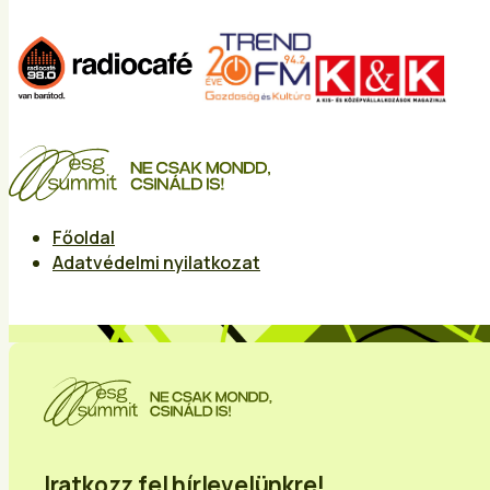
Főoldal
Adatvédelmi nyilatkozat
Iratkozz fel hírlevelünkre!