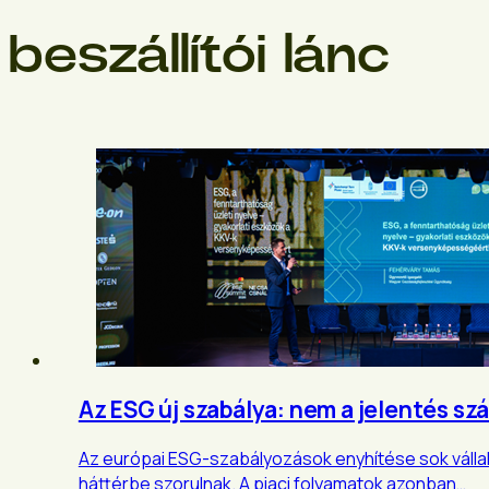
beszállítói lánc
Az ESG új szabálya: nem a jelentés sz
Az európai ESG-szabályozások enyhítése sok vállal
háttérbe szorulnak. A piaci folyamatok azonban…