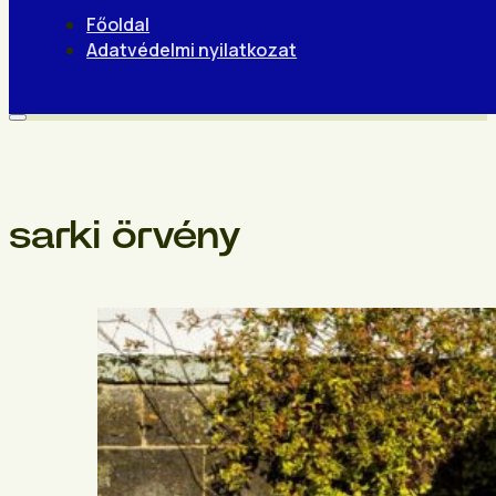
Főoldal
Adatvédelmi nyilatkozat
sarki örvény