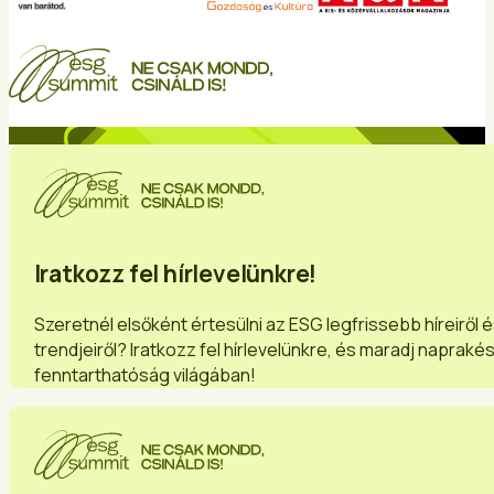
Iratkozz fel hírlevelünkre!
Szeretnél elsőként értesülni az ESG legfrissebb híreiről 
trendjeiről? Iratkozz fel hírlevelünkre, és maradj napraké
fenntarthatóság világában!