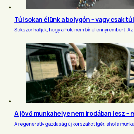
Túl sokan élünk a bolygón – vagy csak t
Sokszor halljuk, hogy a Föld nem bír el ennyi embert. A
A jövő munkahelye nem irodában lesz – m
A regeneratív gazdaság új korszakot ígér, ahol a munka