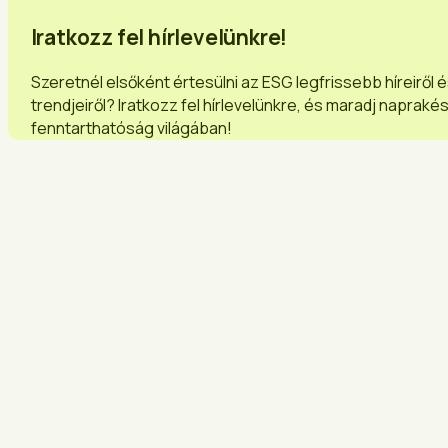
Iratkozz fel hírlevelünkre!
Szeretnél elsőként értesülni az ESG legfrissebb híreiről 
trendjeiről? Iratkozz fel hírlevelünkre, és maradj napraké
fenntarthatóság világában!