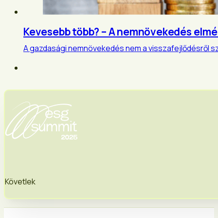
Kevesebb több? – A nemnövekedés elmélet
A gazdasági nemnövekedés nem a visszafejlődésről sz
Követlek