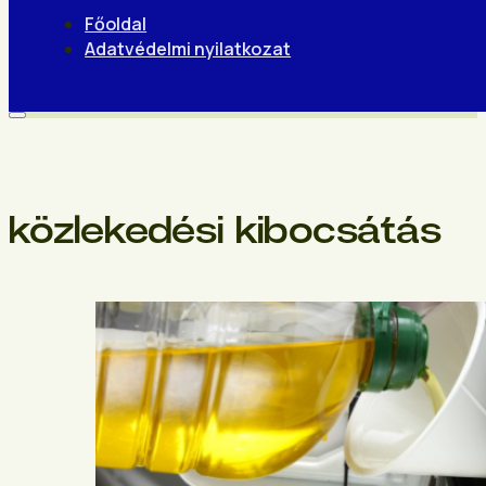
Főoldal
Adatvédelmi nyilatkozat
közlekedési kibocsátás