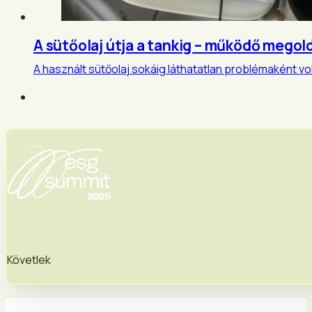
A sütőolaj útja a tankig – működő megol
A használt sütőolaj sokáig láthatatlan problémaként vo
Követlek