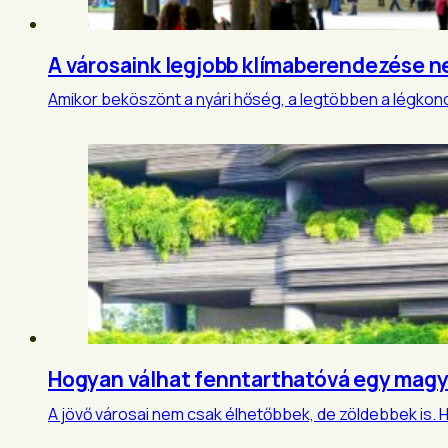
A városaink legjobb klímaberendezése n
Amikor beköszönt a nyári hőség, a legtöbben a légkond
Hogyan válhat fenntarthatóvá egy magy
A jövő városai nem csak élhetőbbek, de zöldebbek is. 