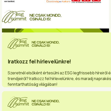
Iratkozz fel hírlevelünkre!
Szeretnél elsőként értesülni az ESG legfrissebb híreiről 
trendjeiről? Iratkozz fel hírlevelünkre, és maradj napraké
fenntarthatóság világában!