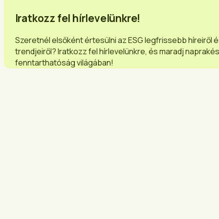
Iratkozz fel hírlevelünkre!
Szeretnél elsőként értesülni az ESG legfrissebb híreiről 
trendjeiről? Iratkozz fel hírlevelünkre, és maradj napraké
fenntarthatóság világában!