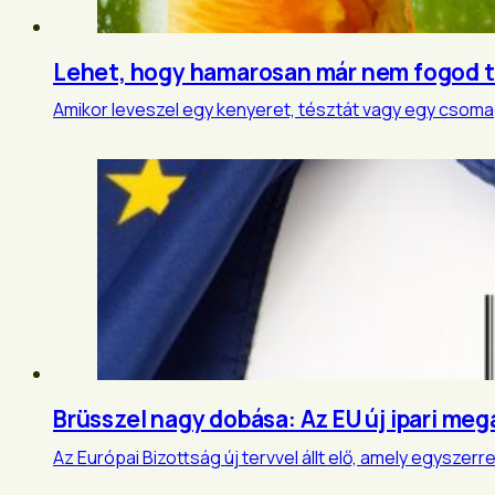
Lehet, hogy hamarosan már nem fogod tu
Amikor leveszel egy kenyeret, tésztát vagy egy csomag
Brüsszel nagy dobása: Az EU új ipari m
Az Európai Bizottság új tervvel állt elő, amely egysze