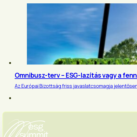
Omnibusz-terv – ESG-lazítás vagy a fen
Az Európai Bizottság friss javaslatcsomagja jelentősen