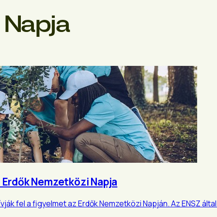
 Napja
az Erdők Nemzetközi Napja
ják fel a figyelmet az Erdők Nemzetközi Napján. Az ENSZ által 