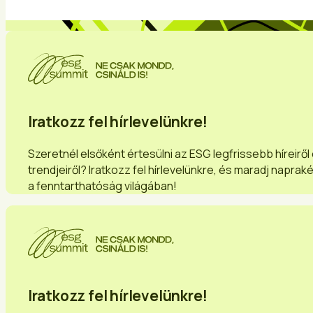
Iratkozz fel hírlevelünkre!
Szeretnél elsőként értesülni az ESG legfrissebb híreiről
trendjeiről? Iratkozz fel hírlevelünkre, és maradj naprak
a fenntarthatóság világában!
Iratkozz fel hírlevelünkre!