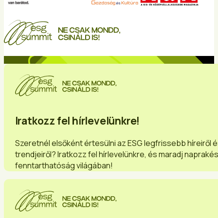
Iratkozz fel hírlevelünkre!
Szeretnél elsőként értesülni az ESG legfrissebb híreiről 
trendjeiről? Iratkozz fel hírlevelünkre, és maradj napraké
fenntarthatóság világában!