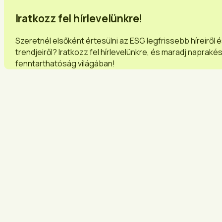
Iratkozz fel hírlevelünkre!
Szeretnél elsőként értesülni az ESG legfrissebb híreiről 
trendjeiről? Iratkozz fel hírlevelünkre, és maradj napraké
fenntarthatóság világában!