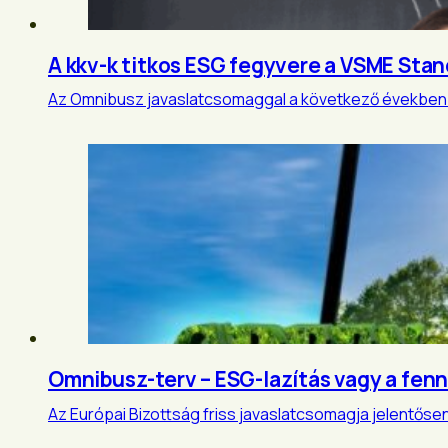
A kkv-k titkos ESG fegyvere a VSME Sta
Az Omnibusz javaslatcsomaggal a következő években so
Omnibusz-terv – ESG-lazítás vagy a fen
Az Európai Bizottság friss javaslatcsomagja jelentősen