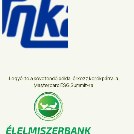
Legyél te a követendő példa, érkezz kerékpárral a
Mastercard ESG Summit-ra