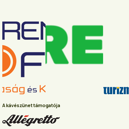
A kávészünet támogatója