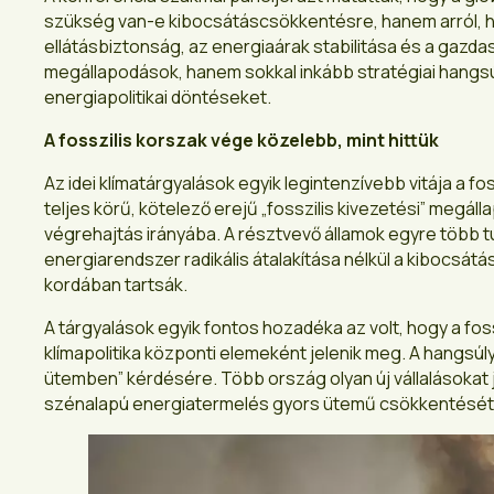
szükség van-e kibocsátáscsökkentésre, hanem arról, h
ellátásbiztonság, az energiaárak stabilitása és a gazd
megállapodások, hanem sokkal inkább stratégiai hangsúly
energiapolitikai döntéseket.
A fosszilis korszak vége közelebb, mint hittük
Az idei klímatárgyalások egyik legintenzívebb vitája a f
teljes körű, kötelező erejű „fosszilis kivezetési” megál
végrehajtás irányába. A résztvevő államok egyre több t
energiarendszer radikális átalakítása nélkül a kibocsá
kordában tartsák.
A tárgyalások egyik fontos hozadéka az volt, hogy a foss
klímapolitika központi elemeként jelenik meg. A hangsúly
ütemben” kérdésére. Több ország olyan új vállalásokat 
szénalapú energiatermelés gyors ütemű csökkentésétől