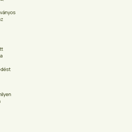
átványos
az
tt
 a
edést
milyen
a