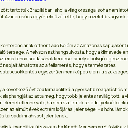
t tartották Brazíliában, ahol a világ országai soha nem láto
airól. Az idei csúcs egyértelművé tette, hogy közelebb vagyunk 
onferenciának otthont adó Belém az Amazonas kapujaként i
izáló térsége. A helyszín azt hangsúlyozta, hogy a klímavédel
zisztéma fennmaradásának kérdése, amely a bolygó egészéne
ső napjait áthatotta az a felismerés, hogy a természetes
bocsátáscsökkentés egyszerűen nem képes elérni a szüksége
y a következő évtized klímapolitikája gyorsabb reagálást és 
laphangját az adta meg, hogy több jelentés rávilágított, a vi
mán elérhetetlenné válik, ha nem születnek az eddigieknél konk
zen az elmúlt évek extrém időjárási jelenségei – a hőhullámok
 társadalmi kihívást jelentenek.
is klímapolitika új szakaszba lépett. Már nem arról folyik a vit