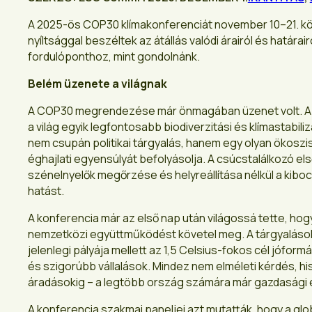
A 2025-ös COP30 klímakonferenciát november 10–21. közöt
nyíltsággal beszéltek az átállás valódi árairól és határ
fordulóponthoz, mint gondolnánk.
Belém üzenete a világnak
A COP30 megrendezése már önmagában üzenet volt. A k
a világ egyik legfontosabb biodiverzitási és klímastabil
nem csupán politikai tárgyalás, hanem egy olyan ökos
éghajlati egyensúlyát befolyásolja. A csúcstalálkozó el
szénelnyelők megőrzése és helyreállítása nélkül a ki
hatást.
A konferencia már az első nap után világossá tette, hog
nemzetközi együttműködést követel meg. A tárgyalások a
jelenlegi pályája mellett az 1,5 Celsius-fokos cél jófor
és szigorúbb vállalások. Mindez nem elméleti kérdés, his
áradásokig – a legtöbb ország számára már gazdasági és
A konferencia szakmai paneljei azt mutatták, hogy a globál