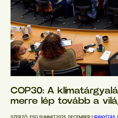
COP30: A klímatárgyalás
merre lép tovább a vil
SZERZŐ: ESG SUMMIT
2025. DECEMBER 1.
IRÁNYÍTÁS
,