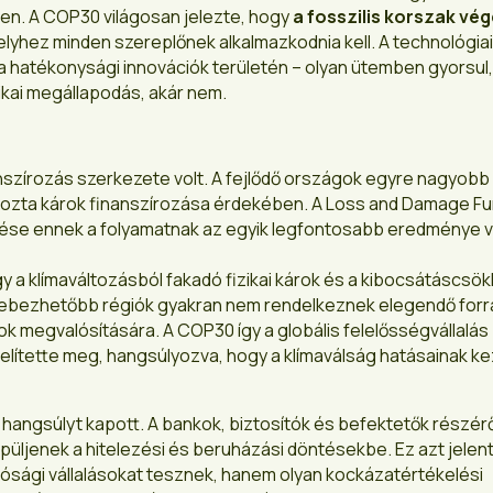
en. A COP30 világosan jelezte, hogy
a fosszilis korszak vé
elyhez minden szereplőnek alkalmazkodnia kell. A technológiai
 a hatékonysági innovációk területén – olyan ütemben gyorsul
tikai megállapodás, akár nem.
szírozás szerkezete volt. A fejlődő országok egyre nagyobb
 okozta károk finanszírozása érdekében. A Loss and Damage F
se ennek a folyamatnak az egyik legfontosabb eredménye vo
ogy a klímaváltozásból fakadó fizikai károk és a kibocsátáscsö
gsebezhetőbb régiók gyakran nem rendelkeznek elegendő forr
 megvalósítására. A COP30 így a globális felelősségvállalás
elítette meg, hangsúlyozva, hogy a klímaválság hatásainak k
 hangsúlyt kapott. A bankok, biztosítók és befektetők részér
üljenek a hitelezési és beruházási döntésekbe. Ez azt jelent
ósági vállalásokat tesznek, hanem olyan kockázatértékelési