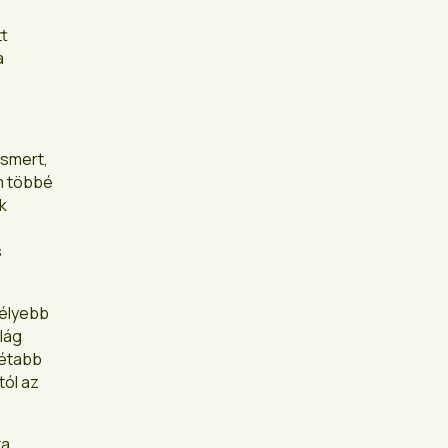
tt
a
smert,
em többé
k
s
mélyebb
lág
rétabb
tól az
a,