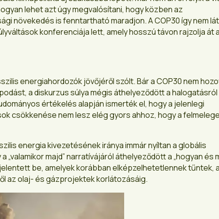
ogyan lehet azt úgy megvalósítani, hogy közben az
asági növekedés is fenntartható maradjon. A COP30 így nem l
váltások konferenciája lett, amely hosszú távon rajzolja át 
osszilis energiahordozók jövőjéről szólt. Bár a COP30 nem hozo
lapodást, a diskurzus súlya mégis áthelyeződött a halogatásról
udományos értékelés alapján ismerték el, hogy a jelenlegi
tások csökkenése nem lesz elég gyors ahhoz, hogy a felmeleg
zilis energia kivezetésének iránya immár nyíltan a globális
 a „valamikor majd” narratívájáról áthelyeződött a „hogyan és 
jelentett be, amelyek korábban elképzelhetetlennek tűntek, 
 az olaj- és gázprojektek korlátozásáig.