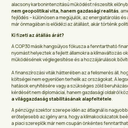
alacsony karbonintenzitású működést részesítik előnyb
nem geopolitikai vita, hanem gazdasági realitás
, am
fejlődés – különösen a megújulók, az energiatárolás és
már önmagában is előidézi az átállást, akár történik poli
Ki fizeti az átállás árát?
A COP30 másik hangsúlyos fókusza a fenntartható finan
nyomást helyeztek a fejlett államokra a klímaváltozás
működésének véglegesítése és a hozzájárulások bővíté
A finanszírozási viták hátterében az a felismerés áll, h
költségei nem egyenlően terhelik az országokat. A le
hatások enyhítésére vagy a szükséges zöld beruházások
kérdését nem diplomáciai, hanem gazdasági oldalról köz
a világgazdaság stabilitásának alapfeltétele
.
A pénzügyi szektor szerepe idén az átlagnál is nagyobb
erőteljesebb az igény arra, hogy a klímakockázatok beép
a piaci szereplők már nem csupán önkéntes fenntarthat