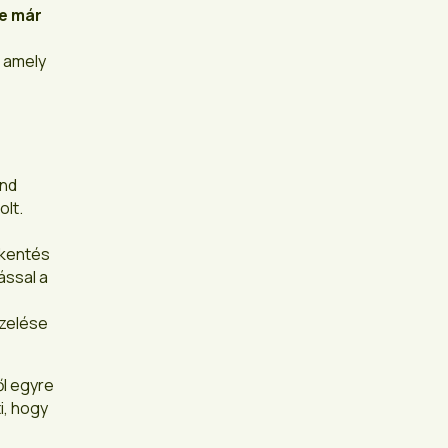
ge már
, amely
und
lt.
kkentés
ással a
ezelése
ől egyre
i, hogy