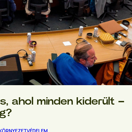
, ahol minden kiderült –
ág?
KÖRNYEZETVÉDELEM