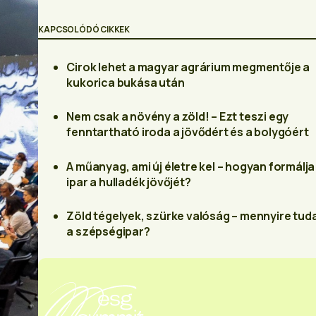
KAPCSOLÓDÓ CIKKEK
Cirok lehet a magyar agrárium megmentője a
kukorica bukása után
Nem csak a növény a zöld! – Ezt teszi egy
fenntartható iroda a jövődért és a bolygóért
A műanyag, ami új életre kel – hogyan formálja
ipar a hulladék jövőjét?
Zöld tégelyek, szürke valóság – mennyire tud
a szépségipar?